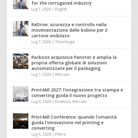
for the corrugated industry
Lug 7, 2026
|
English
ReDrive: sicurezza e controllo nella
movimentazione delle bobine per il
cartone ondulato
Lug 7, 2026
|
Tecnologia
Packsize acquisisce Panotec e amplia la
propria offerta globale di soluzioni
automatizzate per il packaging
Lug 7, 2026
|
Mercato
Print4All 2027: l’integrazione tra stampa e
converting guida il nuovo progetto
Lug 6, 2026
|
Evidenza
,
Mercato
Print4All Conference: quando l’umanità
guida l’innovazione nel printing e
converting
Lug 6, 2026
|
Filiera