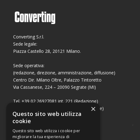
Converting S.r.l.
Sede legale:
Piazza Castello 28, 20121 Milano.
Sede operativa:
(redazione, direzione, amministrazione, diffusione)
Centro Dir. Milano Oltre, Palazzo Tintoretto
Via Cassanese, 224 – 20090 Segrate (MI)
Tel. +39 02 26927081 int. 221 (Redazione)
×
Tel. +39 02 26927081 int. 224 (Commerciale)
Questo sito web utilizza
Fax +39 02 26951006
cookie
Questo sito web utilizza i cookie per
migliorare la tua esperienza di