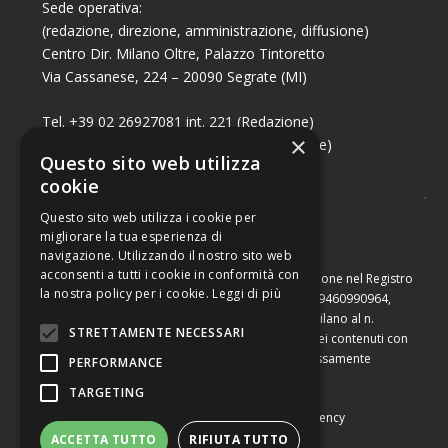
Sede operativa:
(redazione, direzione, amministrazione, diffusione)
Centro Dir. Milano Oltre, Palazzo Tintoretto
Via Cassanese, 224 – 20090 Segrate (MI)
Tel. +39 02 26927081 int. 221 (Redazione)
×
Tel. +39 02 26927081 int. 224 (Commerciale)
Questo sito web utilizza
Fax +39 02 26951006
cookie
Questo sito web utilizza i cookie per
migliorare la tua esperienza di
navigazione. Utilizzando il nostro sito web
acconsenti a tutti i cookie in conformità con
Capitale sociale di Euro 10.000,00 – Numero di iscrizione nel Registro
la nostra policy per i cookie.
Leggi di più
delle Imprese di Milano, partita Iva e codice fiscale 09460990964,
iscritta al Repertorio Economico Amministrativo di Milano al n.
STRETTAMENTE NECESSARI
2091710. È vietata la riproduzione, anche parziale, dei contenuti con
qualsiasi mezzo, compresa la stampa, se non espressamente
PERFORMANCE
autorizzata.
TARGETING
Copyright © Converting srl |
Privacy Policy
|
Web Agency
ACCETTA TUTTO
RIFIUTA TUTTO