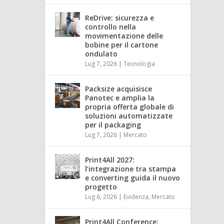
ReDrive: sicurezza e
controllo nella
movimentazione delle
bobine per il cartone
ondulato
Lug 7, 2026
|
Tecnologia
Packsize acquisisce
Panotec e amplia la
propria offerta globale di
soluzioni automatizzate
per il packaging
Lug 7, 2026
|
Mercato
Print4All 2027:
l’integrazione tra stampa
e converting guida il nuovo
progetto
Lug 6, 2026
|
Evidenza
,
Mercato
Print4All Conference: