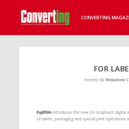
CONVERTING MAGAZ
FOR LAB
Inserito da
Redazione C
Fujifilm
introduces the new UV Graphium digital i
of labels, packaging and special print operations