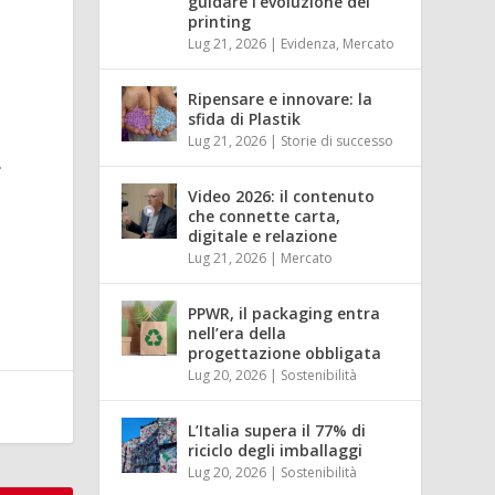
guidare l’evoluzione del
x
printing
d
Lug 21, 2026
|
Evidenza
,
Mercato
Ripensare e innovare: la
sfida di Plastik
Lug 21, 2026
|
Storie di successo
.
Video 2026: il contenuto
che connette carta,
digitale e relazione
Lug 21, 2026
|
Mercato
PPWR, il packaging entra
nell’era della
progettazione obbligata
Lug 20, 2026
|
Sostenibilità
L’Italia supera il 77% di
riciclo degli imballaggi
Lug 20, 2026
|
Sostenibilità