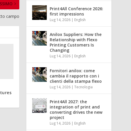
SSIMO
Print4All Conference 2026:
first impressions
tutto campo
Lug 14, 2026
|
English
Anilox Suppliers: How the
Relationship with Flexo
Printing Customers Is
Changing
Lug 14, 2026
|
English
Fornitori anilox: come
cambia il rapporto con i
clienti della stampa flexo
Lug 14, 2026
|
Tecnologia
tures
Print4All 2027: the
integration of print and
converting drives the new
project
Lug 14, 2026
|
English