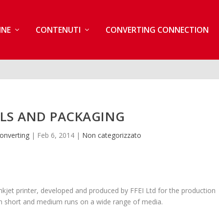
INE
CONTENUTI
CONVERTING CONNECTION
ELS AND PACKAGING
onverting
|
Feb 6, 2014
|
Non categorizzato
nkjet printer, developed and produced by FFEI Ltd for the production
 in short and medium runs on a wide range of media.