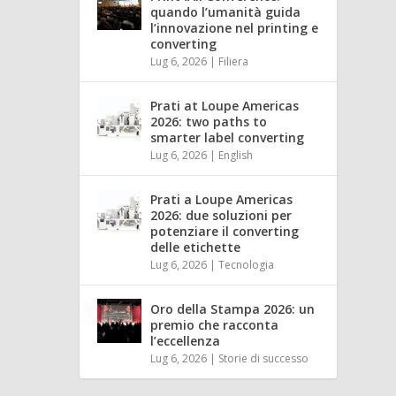
quando l’umanità guida
l’innovazione nel printing e
converting
Lug 6, 2026
|
Filiera
Prati at Loupe Americas
2026: two paths to
smarter label converting
Lug 6, 2026
|
English
Prati a Loupe Americas
2026: due soluzioni per
potenziare il converting
delle etichette
Lug 6, 2026
|
Tecnologia
Oro della Stampa 2026: un
premio che racconta
l’eccellenza
Lug 6, 2026
|
Storie di successo