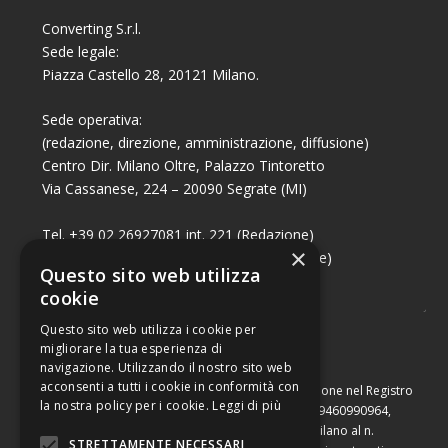
Converting S.r.l.
Sede legale:
Piazza Castello 28, 20121 Milano.
Sede operativa:
(redazione, direzione, amministrazione, diffusione)
Centro Dir. Milano Oltre, Palazzo Tintoretto
Via Cassanese, 224 – 20090 Segrate (MI)
Tel. +39 02 26927081 int. 221 (Redazione)
×
Tel. +39 02 26927081 int. 224 (Commerciale)
Questo sito web utilizza
Fax +39 02 26951006
cookie
Questo sito web utilizza i cookie per
migliorare la tua esperienza di
navigazione. Utilizzando il nostro sito web
acconsenti a tutti i cookie in conformità con
Capitale sociale di Euro 10.000,00 – Numero di iscrizione nel Registro
la nostra policy per i cookie.
Leggi di più
delle Imprese di Milano, partita Iva e codice fiscale 09460990964,
iscritta al Repertorio Economico Amministrativo di Milano al n.
STRETTAMENTE NECESSARI