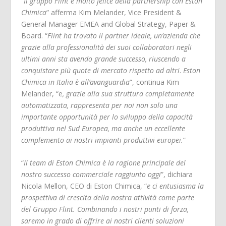
“
Il gruppo Flint è molto felice della partnership con Eston
Chimica
” afferma Kim Melander, Vice President &
General Manager EMEA and Global Strategy, Paper &
Board. “
Flint ha trovato il partner ideale, un’azienda che
grazie alla professionalità dei suoi collaboratori negli
ultimi anni sta avendo grande successo, riuscendo a
conquistare più quote di mercato rispetto ad altri
.
Eston
Chimica in Italia è all’avanguardia
”, continua Kim
Melander, “e
, grazie alla sua struttura completamente
automatizzata, rappresenta per noi non solo una
importante opportunità per lo sviluppo della capacità
produttiva nel Sud Europea, ma anche un eccellente
complemento ai nostri impianti produttivi europei.
”
“
Il team di Eston Chimica è la ragione principale del
nostro successo commerciale raggiunto oggi
”, dichiara
Nicola Mellon, CEO di Eston Chimica, “
e ci entusiasma la
prospettiva di crescita della nostra attività come parte
del Gruppo Flint. Combinando i nostri punti di forza,
saremo in grado di offrire ai nostri clienti soluzioni