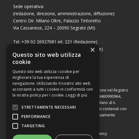
Sede operativa:
(redazione, direzione, amministrazione, diffusione)
Centro Dir. Milano Oltre, Palazzo Tintoretto
Via Cassanese, 224 – 20090 Segrate (MI)
Tel. +39 02 26927081 int. 221 (Redazione)
×
Tel. +39 02 26927081 int. 224 (Commerciale)
Questo sito web utilizza
Fax +39 02 26951006
cookie
Questo sito web utilizza i cookie per
migliorare la tua esperienza di
navigazione. Utilizzando il nostro sito web
acconsenti a tutti i cookie in conformità con
Capitale sociale di Euro 10.000,00 – Numero di iscrizione nel Registro
la nostra policy per i cookie.
Leggi di più
delle Imprese di Milano, partita Iva e codice fiscale 09460990964,
iscritta al Repertorio Economico Amministrativo di Milano al n.
STRETTAMENTE NECESSARI
2091710. È vietata la riproduzione, anche parziale, dei contenuti con
qualsiasi mezzo, compresa la stampa, se non espressamente
PERFORMANCE
autorizzata.
TARGETING
Copyright © Converting srl |
Privacy Policy
|
Web Agency