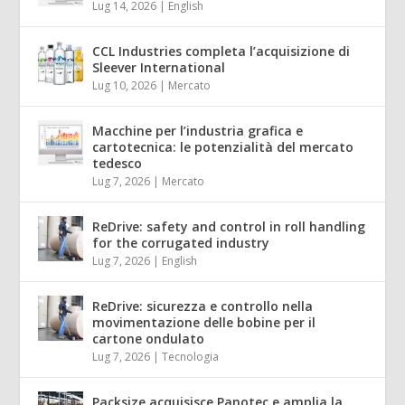
Lug 14, 2026
|
English
CCL Industries completa l’acquisizione di
Sleever International
Lug 10, 2026
|
Mercato
Macchine per l’industria grafica e
cartotecnica: le potenzialità del mercato
tedesco
Lug 7, 2026
|
Mercato
ReDrive: safety and control in roll handling
for the corrugated industry
Lug 7, 2026
|
English
ReDrive: sicurezza e controllo nella
movimentazione delle bobine per il
cartone ondulato
Lug 7, 2026
|
Tecnologia
Packsize acquisisce Panotec e amplia la