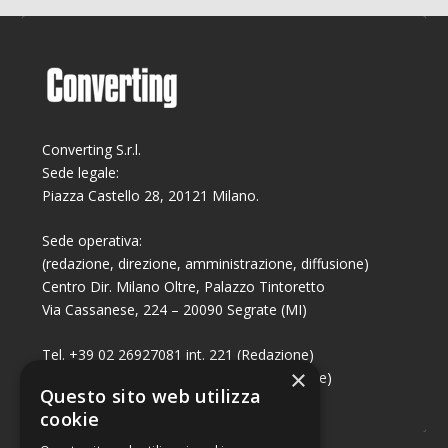
Converting S.r.l.
Sede legale:
Piazza Castello 28, 20121 Milano.
Sede operativa:
(redazione, direzione, amministrazione, diffusione)
Centro Dir. Milano Oltre, Palazzo Tintoretto
Via Cassanese, 224 – 20090 Segrate (MI)
Tel. +39 02 26927081 int. 221 (Redazione)
×
Tel. +39 02 26927081 int. 224 (Commerciale)
Questo sito web utilizza
Fax +39 02 26951006
cookie