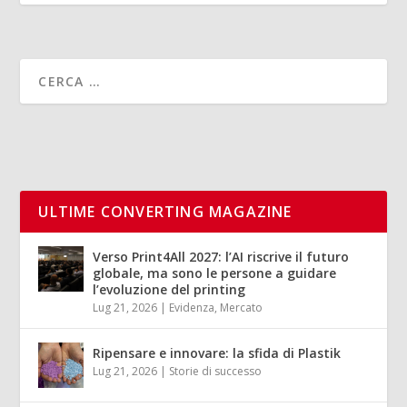
ULTIME CONVERTING MAGAZINE
Verso Print4All 2027: l’AI riscrive il futuro
globale, ma sono le persone a guidare
l’evoluzione del printing
Lug 21, 2026
|
Evidenza
,
Mercato
Ripensare e innovare: la sfida di Plastik
Lug 21, 2026
|
Storie di successo