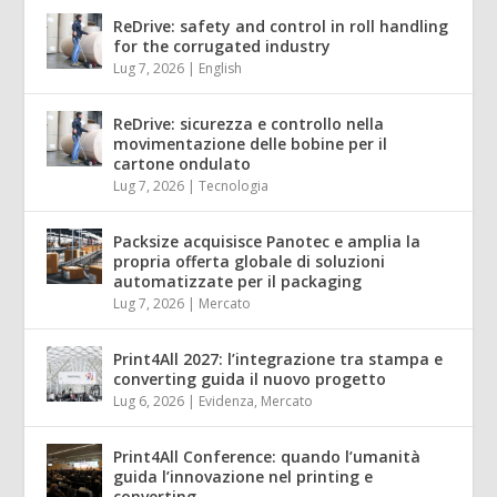
ReDrive: safety and control in roll handling
for the corrugated industry
Lug 7, 2026
|
English
ReDrive: sicurezza e controllo nella
movimentazione delle bobine per il
cartone ondulato
Lug 7, 2026
|
Tecnologia
Packsize acquisisce Panotec e amplia la
propria offerta globale di soluzioni
automatizzate per il packaging
Lug 7, 2026
|
Mercato
Print4All 2027: l’integrazione tra stampa e
converting guida il nuovo progetto
Lug 6, 2026
|
Evidenza
,
Mercato
Print4All Conference: quando l’umanità
guida l’innovazione nel printing e
converting