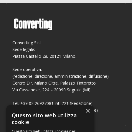
Converting S.r.l.
Sede legale:
Piazza Castello 28, 20121 Milano.
Sede operativa:
(redazione, direzione, amministrazione, diffusione)
Centro Dir. Milano Oltre, Palazzo Tintoretto
Via Cassanese, 224 – 20090 Segrate (MI)
Tel. +39 02 26927081 int. 221 (Redazione)
×
Tel. +39 02 26927081 int. 224 (Commerciale)
Questo sito web utilizza
Fax +39 02 26951006
cookie
Questo sito web utilizza i cookie per