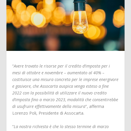
“
Avere trovato le risorse per il credito d’imposta per i
mesi di ottobre e novembre – aumentato al 40% –
costituisce una misura concreta per le imprese energivore
e gasivore, che Assocarta auspica venga esteso a fine
2022 con la possibilità di utilizzare il nuovo credito
d’imposta fino a marzo 2023, modalità che consentirebbe
di usufruire effettivamente della misura
”, afferma
Lorenzo Poli, Presidente di Assocarta.
“
La nostra richiesta
è che lo stesso termine di marzo