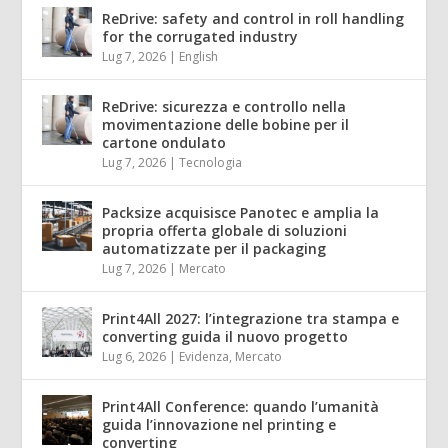
ReDrive: safety and control in roll handling
for the corrugated industry
Lug 7, 2026
|
English
ReDrive: sicurezza e controllo nella
movimentazione delle bobine per il
cartone ondulato
Lug 7, 2026
|
Tecnologia
Packsize acquisisce Panotec e amplia la
propria offerta globale di soluzioni
automatizzate per il packaging
Lug 7, 2026
|
Mercato
Print4All 2027: l’integrazione tra stampa e
converting guida il nuovo progetto
Lug 6, 2026
|
Evidenza
,
Mercato
Print4All Conference: quando l’umanità
guida l’innovazione nel printing e
converting