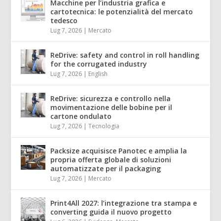
Macchine per l’industria grafica e
cartotecnica: le potenzialità del mercato
tedesco
Lug 7, 2026
|
Mercato
ReDrive: safety and control in roll handling
for the corrugated industry
Lug 7, 2026
|
English
ReDrive: sicurezza e controllo nella
movimentazione delle bobine per il
cartone ondulato
Lug 7, 2026
|
Tecnologia
Packsize acquisisce Panotec e amplia la
propria offerta globale di soluzioni
automatizzate per il packaging
Lug 7, 2026
|
Mercato
Print4All 2027: l’integrazione tra stampa e
converting guida il nuovo progetto