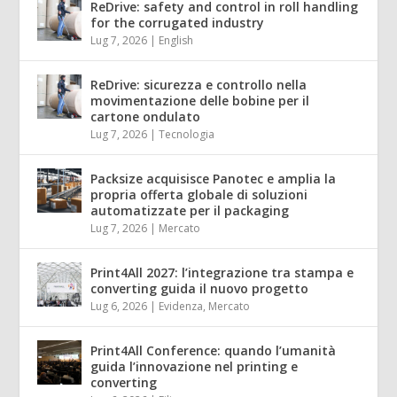
ReDrive: safety and control in roll handling
for the corrugated industry
Lug 7, 2026
|
English
ReDrive: sicurezza e controllo nella
movimentazione delle bobine per il
cartone ondulato
Lug 7, 2026
|
Tecnologia
Packsize acquisisce Panotec e amplia la
propria offerta globale di soluzioni
automatizzate per il packaging
Lug 7, 2026
|
Mercato
Print4All 2027: l’integrazione tra stampa e
converting guida il nuovo progetto
Lug 6, 2026
|
Evidenza
,
Mercato
Print4All Conference: quando l’umanità
guida l’innovazione nel printing e
converting