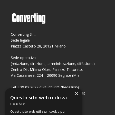
Converting S.r.l.
Sede legale:
Piazza Castello 28, 20121 Milano.
Sede operativa:
(redazione, direzione, amministrazione, diffusione)
Centro Dir. Milano Oltre, Palazzo Tintoretto
Via Cassanese, 224 – 20090 Segrate (MI)
Tel. +39 02 26927081 int. 221 (Redazione)
×
Tel. +39 02 26927081 int. 224 (Commerciale)
Questo sito web utilizza
Fax +39 02 26951006
cookie
Questo sito web utilizza i cookie per