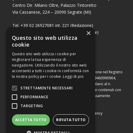
Centro Dir. Milano Oltre, Palazzo Tintoretto
Via Cassanese, 224 – 20090 Segrate (MI)
Tel. +39 02 26927081 int. 221 (Redazione)
×
Tel. +39 02 26927081 int. 224 (Commerciale)
Questo sito web utilizza
Fax +39 02 26951006
cookie
Questo sito web utilizza i cookie per
migliorare la tua esperienza di
navigazione. Utilizzando il nostro sito web
acconsenti a tutti i cookie in conformità con
Capitale sociale di Euro 10.000,00 – Numero di iscrizione nel Registro
la nostra policy per i cookie.
Leggi di più
delle Imprese di Milano, partita Iva e codice fiscale 09460990964,
iscritta al Repertorio Economico Amministrativo di Milano al n.
STRETTAMENTE NECESSARI
2091710. È vietata la riproduzione, anche parziale, dei contenuti con
qualsiasi mezzo, compresa la stampa, se non espressamente
PERFORMANCE
autorizzata.
TARGETING
Copyright © Converting srl |
Privacy Policy
|
Web Agency
ACCETTA TUTTO
RIFIUTA TUTTO
MOSTRA DETTAGLI