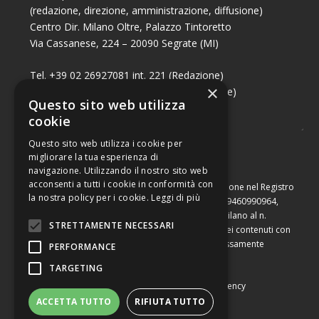
(redazione, direzione, amministrazione, diffusione)
Centro Dir. Milano Oltre, Palazzo Tintoretto
Via Cassanese, 224 – 20090 Segrate (MI)
Tel. +39 02 26927081 int. 221 (Redazione)
×
Tel. +39 02 26927081 int. 224 (Commerciale)
Questo sito web utilizza
Fax +39 02 26951006
cookie
Questo sito web utilizza i cookie per
migliorare la tua esperienza di
navigazione. Utilizzando il nostro sito web
acconsenti a tutti i cookie in conformità con
Capitale sociale di Euro 10.000,00 – Numero di iscrizione nel Registro
la nostra policy per i cookie.
Leggi di più
delle Imprese di Milano, partita Iva e codice fiscale 09460990964,
iscritta al Repertorio Economico Amministrativo di Milano al n.
STRETTAMENTE NECESSARI
2091710. È vietata la riproduzione, anche parziale, dei contenuti con
qualsiasi mezzo, compresa la stampa, se non espressamente
PERFORMANCE
autorizzata.
TARGETING
Copyright © Converting srl |
Privacy Policy
|
Web Agency
ACCETTA TUTTO
RIFIUTA TUTTO