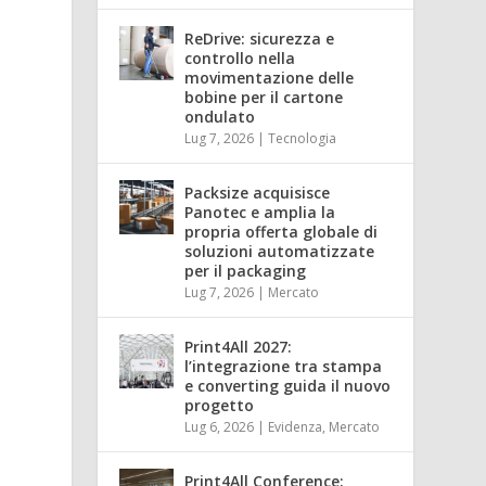
ReDrive: sicurezza e
controllo nella
movimentazione delle
bobine per il cartone
ondulato
Lug 7, 2026
|
Tecnologia
Packsize acquisisce
Panotec e amplia la
propria offerta globale di
soluzioni automatizzate
per il packaging
Lug 7, 2026
|
Mercato
Print4All 2027:
l’integrazione tra stampa
e converting guida il nuovo
progetto
Lug 6, 2026
|
Evidenza
,
Mercato
Print4All Conference: