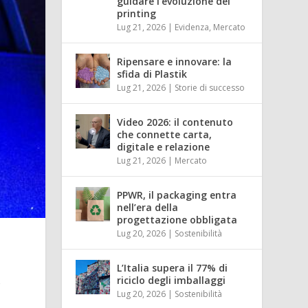
guidare l’evoluzione del
printing
Lug 21, 2026
|
Evidenza
,
Mercato
Ripensare e innovare: la
sfida di Plastik
Lug 21, 2026
|
Storie di successo
Video 2026: il contenuto
che connette carta,
digitale e relazione
Lug 21, 2026
|
Mercato
PPWR, il packaging entra
nell’era della
progettazione obbligata
Lug 20, 2026
|
Sostenibilità
L’Italia supera il 77% di
riciclo degli imballaggi
g
Lug 20, 2026
|
Sostenibilità