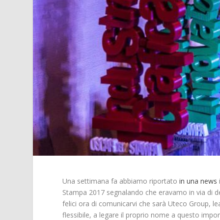
Una settimana fa abbiamo riportato
in una news
Stampa 2017 segnalando che eravamo in via di defi
felici ora di comunicarvi che sarà Uteco Group, 
flessibile, a legare il proprio nome a questo imp