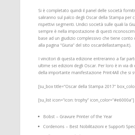
Si è completato quindi il panel delle società fornit
saliranno sul palco degli Oscar della Stampa per c
rispettivi segmenti. Undici società sulle quali la
sempre è nella impostazione di questi riconoscime
base ad un giudizio complessivo che tiene conto di t
alla pagina “Giuria” del sito oscardellastampa.it).
I vincitori di questa edizione entreranno a far parte
ultime sei edizioni degli Oscar. Per loro è in via di
della importante manifestazione Print4All che si 
[su_box title=”Oscar della Stampa 2017″ box_col
[su_list icon=”icon: trophy” icon_color=”#e6000a”]
Bobst – Gravure Printer of the Year
Cordenons – Best Nobilitazioni e Supporti Speci