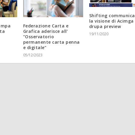
Shifting communica
la visione di Acimga 
tampa
Federazione Carta e
drupa preview
rta
Grafica aderisce all’
19/11/2020
“Osservatorio
permanente carta penna
e digitale”
05/12/2023