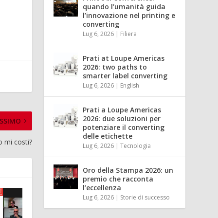
quando l’umanità guida
l’innovazione nel printing e
converting
Lug 6, 2026
|
Filiera
Prati at Loupe Americas
2026: two paths to
smarter label converting
Lug 6, 2026
|
English
Prati a Loupe Americas
2026: due soluzioni per
SSIMO
potenziare il converting
delle etichette
o mi costi?
Lug 6, 2026
|
Tecnologia
Oro della Stampa 2026: un
premio che racconta
l’eccellenza
Lug 6, 2026
|
Storie di successo