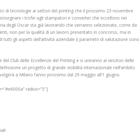
rici di tecnologie ai settori del printing che il prossimo 23 novembre
onsegnare i trofei agli stampatori e converter che eccellono nei
 Giuria degli Oscar sta già lavorando che verranno selezionate, come da
nti, non per la qualità di un lavoro presentato in concorso, ma in
utti gli aspetti dell’attività aziendale (i parametri di valutazione son
 del Club delle Eccellenze del Printing e si uniranno ai vincitori delle
 definizione un progetto di grande visibilità internazionale nell’ambito
svolgerà a Milano l’anno prossimo dal 29 maggio all’1 giugno.
or=”#e6000a” radius=”5″]
ali