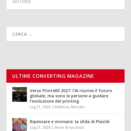
04/11/2022
ULTIME CONVERTING MAGAZINE
Verso Print4All 2027: l’AI riscrive il futuro
globale, ma sono le persone a guidare
l’evoluzione del printing
Lug 21, 2026
|
Evidenza
,
Mercato
Ripensare e innovare: la sfida di Plastik
Lug 21, 2026
|
Storie di successo