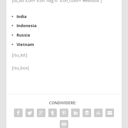
[su_list icon=”icon: flag-o” icon_color=”#e6000a”]
India
Indonesia
Russia
Vietnam
[/su_list]
[/su_box]
CONDIVIDERE: