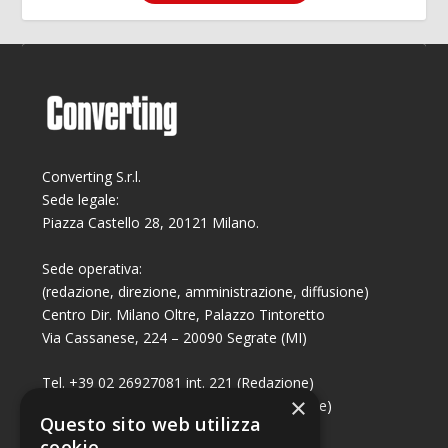
Converting S.r.l.
Sede legale:
Piazza Castello 28, 20121 Milano.
Sede operativa:
(redazione, direzione, amministrazione, diffusione)
Centro Dir. Milano Oltre, Palazzo Tintoretto
Via Cassanese, 224 – 20090 Segrate (MI)
Tel. +39 02 26927081 int. 221 (Redazione)
×
Tel. +39 02 26927081 int. 224 (Commerciale)
Questo sito web utilizza
Fax +39 02 26951006
cookie