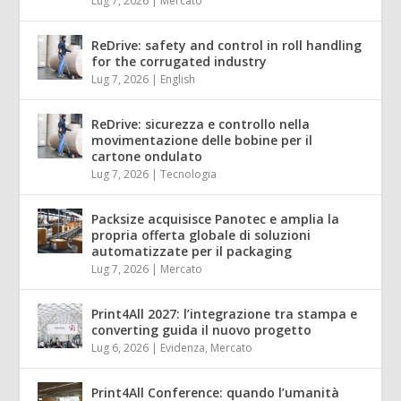
Lug 7, 2026
|
Mercato
ReDrive: safety and control in roll handling
for the corrugated industry
Lug 7, 2026
|
English
ReDrive: sicurezza e controllo nella
movimentazione delle bobine per il
cartone ondulato
Lug 7, 2026
|
Tecnologia
Packsize acquisisce Panotec e amplia la
propria offerta globale di soluzioni
automatizzate per il packaging
Lug 7, 2026
|
Mercato
Print4All 2027: l’integrazione tra stampa e
converting guida il nuovo progetto
Lug 6, 2026
|
Evidenza
,
Mercato
Print4All Conference: quando l’umanità