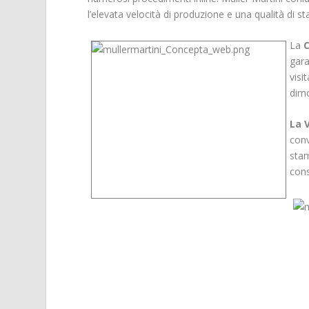
l’elevata velocità di produzione e una qualità di s
La
gara
visi
dimo
La 
conv
stam
cons