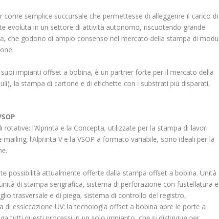
 come semplice succursale che permettesse di alleggerire il carico di
nte evoluta in un settore di attività autonomo, riscuotendo grande
tta, che godono di ampio consenso nel mercato della stampa di modul
ione.
i suoi impianti offset a bobina, è un partner forte per il mercato della
oduli), la stampa di cartone e di etichette con i substrati più disparati,
 VSOP
rotative: l’Alprinta e la Concepta, utilizzate per la stampa di lavori
 mailing; l’Alprinta V e la VSOP a formato variabile, sono ideali per la
ne.
te possibilità attualmente offerte dalla stampa offset a bobina. Unità
 unità di stampa serigrafica, sistema di perforazione con fustellatura e
glio trasversale e di piega, sistema di controllo del registro,
 di essiccazione UV: la tecnologia offset a bobina apre le porte a
a tutti questi processi in un solo impianto, che si distingue per