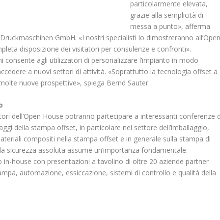
particolarmente elevata,
grazie alla semplicità di
messa a punto», afferma
i Druckmaschinen GmbH. «I nostri specialisti lo dimostreranno all’Ope
ta disposizione dei visitatori per consulenze e confronti».
ni consente agli utilizzatori di personalizzare l’impianto in modo
cedere a nuovi settori di attività. «Soprattutto la tecnologia offset a
 molte nuove prospettive», spiega Bernd Sauter.
o
itatori dell’Open House potranno partecipare a interessanti conferenze d
aggi della stampa offset, in particolare nel settore dell’imballaggio,
materiali compositi nella stampa offset e in generale sulla stampa di
ve la sicurezza assoluta assume un’importanza fondamentale.
in-house con presentazioni a tavolino di oltre 20 aziende partner
estampa, automazione, essiccazione, sistemi di controllo e qualità della
.