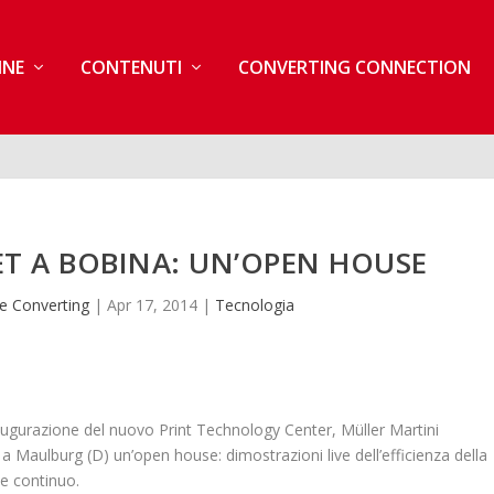
INE
CONTENUTI
CONVERTING CONNECTION
T A BOBINA: UN’OPEN HOUSE
e Converting
|
Apr 17, 2014
|
Tecnologia
’inaugurazione del nuovo Print Technology Center, Müller Martini
Maulburg (D) un’open house: dimostrazioni live dell’efficienza della
le continuo.