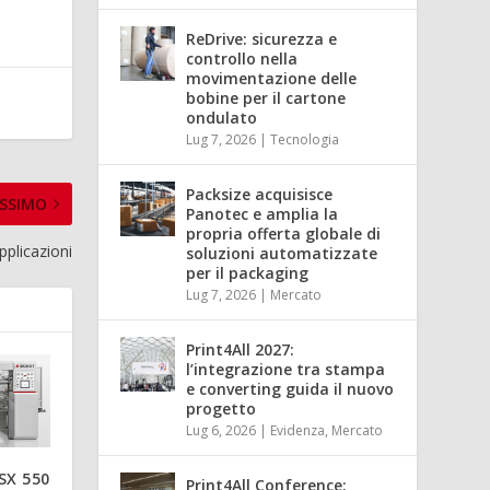
ReDrive: sicurezza e
controllo nella
movimentazione delle
bobine per il cartone
ondulato
Lug 7, 2026
|
Tecnologia
Packsize acquisisce
SSIMO
Panotec e amplia la
propria offerta globale di
applicazioni
soluzioni automatizzate
per il packaging
Lug 7, 2026
|
Mercato
Print4All 2027:
l’integrazione tra stampa
e converting guida il nuovo
progetto
Lug 6, 2026
|
Evidenza
,
Mercato
SX 550
Print4All Conference: