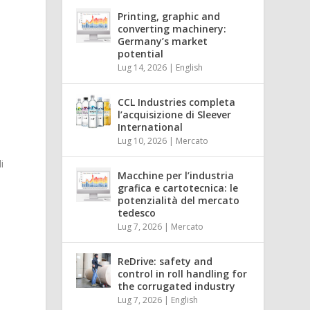
Printing, graphic and
converting machinery:
Germany’s market
n
potential
Lug 14, 2026
|
English
CCL Industries completa
l’acquisizione di Sleever
International
Lug 10, 2026
|
Mercato
i
Macchine per l’industria
grafica e cartotecnica: le
potenzialità del mercato
tedesco
Lug 7, 2026
|
Mercato
ReDrive: safety and
control in roll handling for
the corrugated industry
Lug 7, 2026
|
English