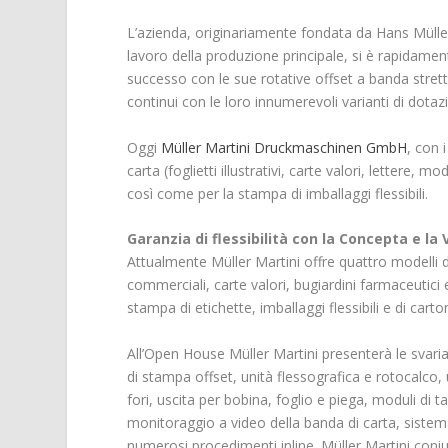
L’azienda, originariamente fondata da Hans Müller
lavoro della produzione principale, si è rapidame
successo con le sue rotative offset a banda stre
continui con le loro innumerevoli varianti di dotaz
Oggi
Müller Martini Druckmaschinen GmbH
, con 
carta (foglietti illustrativi, carte valori, lettere, m
così come per la stampa di imballaggi flessibili.
Garanzia di flessibilità con la Concepta e la
Attualmente Müller Martini offre quattro modelli di 
commerciali, carte valori, bugiardini farmaceutici e
stampa di etichette, imballaggi flessibili e di carto
All’Open House Müller Martini presenterà le svaria
di stampa offset, unità flessografica e rotocalco,
fori, uscita per bobina, foglio e piega, moduli di ta
monitoraggio a video della banda di carta, sistema
numerosi procedimenti inline. Müller Martini coniug