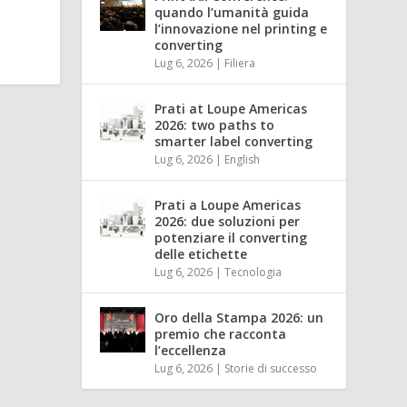
quando l’umanità guida
l’innovazione nel printing e
converting
Lug 6, 2026
|
Filiera
Prati at Loupe Americas
2026: two paths to
smarter label converting
Lug 6, 2026
|
English
Prati a Loupe Americas
2026: due soluzioni per
potenziare il converting
delle etichette
Lug 6, 2026
|
Tecnologia
Oro della Stampa 2026: un
premio che racconta
l’eccellenza
Lug 6, 2026
|
Storie di successo