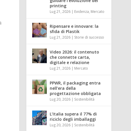
guidare l’evoluzione del
printing
Lug 21, 2026
|
Evidenza
,
Mercato
i
Ripensare e innovare: la
sfida di Plastik
Lug 21, 2026
|
Storie di successo
Video 2026: il contenuto
che connette carta,
digitale e relazione
Lug 21, 2026
|
Mercato
PPWR, il packaging entra
nell’era della
progettazione obbligata
Lug 20, 2026
|
Sostenibilità
L’Italia supera il 77% di
riciclo degli imballaggi
Lug 20, 2026
|
Sostenibilità