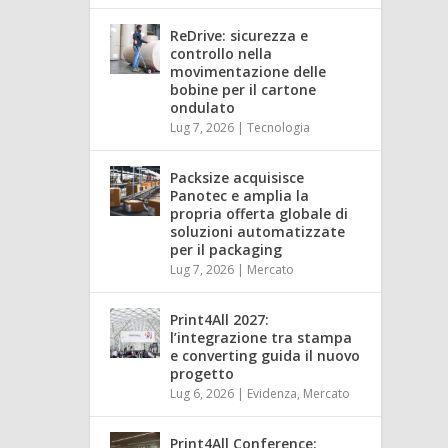
ReDrive: sicurezza e
controllo nella
movimentazione delle
bobine per il cartone
ondulato
Lug 7, 2026
|
Tecnologia
Packsize acquisisce
Panotec e amplia la
propria offerta globale di
soluzioni automatizzate
per il packaging
Lug 7, 2026
|
Mercato
Print4All 2027:
l’integrazione tra stampa
e converting guida il nuovo
progetto
Lug 6, 2026
|
Evidenza
,
Mercato
Print4All Conference: