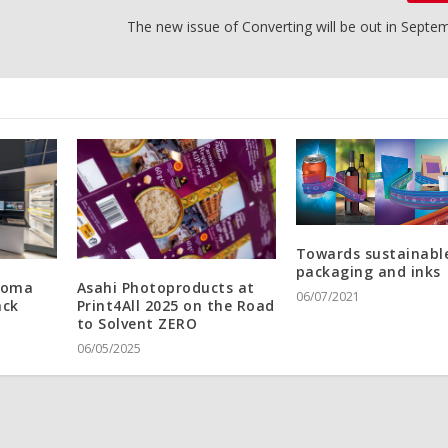
The new issue of Converting will be out in Septe
Towards sustainabl
packaging and inks
 Soma
Asahi Photoproducts at
06/07/2021
ack
Print4All 2025 on the Road
to Solvent ZERO
06/05/2025