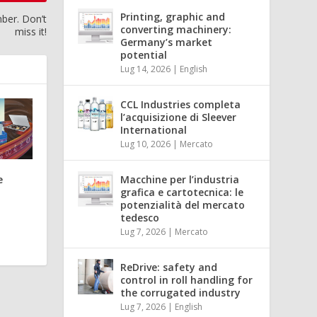
Printing, graphic and
mber. Don’t
converting machinery:
miss it!
Germany’s market
potential
Lug 14, 2026
|
English
CCL Industries completa
l’acquisizione di Sleever
International
Lug 10, 2026
|
Mercato
e
Macchine per l’industria
grafica e cartotecnica: le
potenzialità del mercato
tedesco
Lug 7, 2026
|
Mercato
ReDrive: safety and
control in roll handling for
the corrugated industry
Lug 7, 2026
|
English