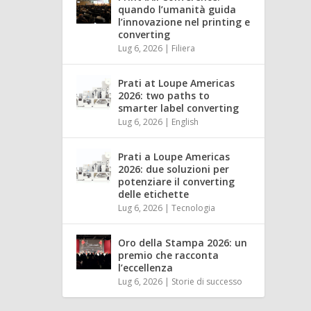
quando l’umanità guida
l’innovazione nel printing e
converting
Lug 6, 2026
|
Filiera
Prati at Loupe Americas
2026: two paths to
smarter label converting
Lug 6, 2026
|
English
Prati a Loupe Americas
2026: due soluzioni per
potenziare il converting
delle etichette
Lug 6, 2026
|
Tecnologia
Oro della Stampa 2026: un
premio che racconta
l’eccellenza
Lug 6, 2026
|
Storie di successo