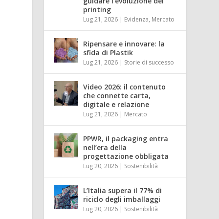
guidare l’evoluzione del
printing
Lug 21, 2026
|
Evidenza
,
Mercato
Ripensare e innovare: la
sfida di Plastik
Lug 21, 2026
|
Storie di successo
Video 2026: il contenuto
che connette carta,
digitale e relazione
Lug 21, 2026
|
Mercato
PPWR, il packaging entra
nell’era della
progettazione obbligata
Lug 20, 2026
|
Sostenibilità
L’Italia supera il 77% di
riciclo degli imballaggi
Lug 20, 2026
|
Sostenibilità