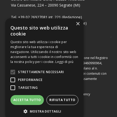
Via Cassanese, 224 – 20090 Segrate (MI)
Tel. +39 02 26927081 int. 221 (Redazione)
×
Tel. +39 02 26927081 int. 224 (Commerciale)
Questo sito web utilizza
Fax +39 02 26951006
cookie
Questo sito web utilizza i cookie per
migliorare la tua esperienza di
navigazione. Utilizzando il nostro sito web
acconsenti a tutti i cookie in conformità con
Capitale sociale di Euro 10.000,00 – Numero di iscrizione nel Registro
la nostra policy per i cookie.
Leggi di più
delle Imprese di Milano, partita Iva e codice fiscale 09460990964,
iscritta al Repertorio Economico Amministrativo di Milano al n.
STRETTAMENTE NECESSARI
2091710. È vietata la riproduzione, anche parziale, dei contenuti con
qualsiasi mezzo, compresa la stampa, se non espressamente
PERFORMANCE
autorizzata.
TARGETING
Copyright © Converting srl |
Privacy Policy
|
Web Agency
ACCETTA TUTTO
RIFIUTA TUTTO
MOSTRA DETTAGLI