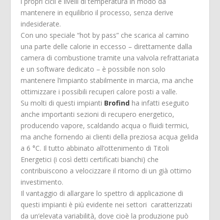
i propri cicli e livelli di temperatura in modo da
mantenere in equilibrio il processo, senza derive
indesiderate.
Con uno speciale “hot by pass” che scarica al camino
una parte delle calorie in eccesso – direttamente dalla
camera di combustione tramite una valvola refrattariata
e un software dedicato – è possibile non solo
mantenere l’impianto stabilmente in marcia, ma anche
ottimizzare i possibili recuperi calore posti a valle.
Su molti di questi impianti
Brofind
ha infatti eseguito
anche importanti sezioni di recupero energetico,
producendo vapore, scaldando acqua o fluidi termici,
ma anche fornendo ai clienti della preziosa acqua gelida
a 6 °C. Il tutto abbinato all’ottenimento di Titoli
Energetici (i così detti certificati bianchi) che
contribuiscono a velocizzare il ritorno di un già ottimo
investimento.
Il vantaggio di allargare lo spettro di applicazione di
questi impianti è più evidente nei settori caratterizzati
da un’elevata variabilità, dove cioè la produzione può