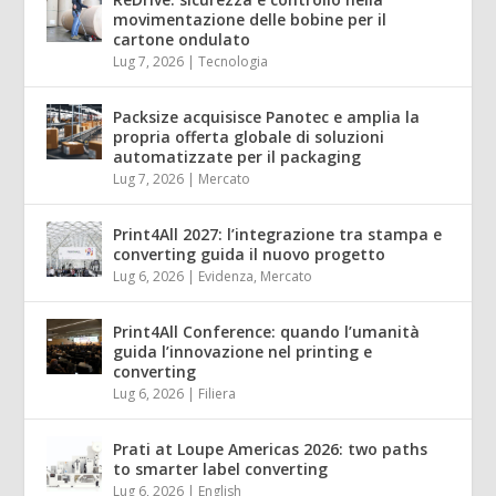
movimentazione delle bobine per il
cartone ondulato
Lug 7, 2026
|
Tecnologia
Packsize acquisisce Panotec e amplia la
propria offerta globale di soluzioni
automatizzate per il packaging
Lug 7, 2026
|
Mercato
Print4All 2027: l’integrazione tra stampa e
converting guida il nuovo progetto
Lug 6, 2026
|
Evidenza
,
Mercato
Print4All Conference: quando l’umanità
guida l’innovazione nel printing e
converting
Lug 6, 2026
|
Filiera
Prati at Loupe Americas 2026: two paths
to smarter label converting
Lug 6, 2026
|
English