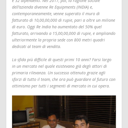
e 32 dipendenti. Nel 2017, poi, la ragione sociale
dell’azienda divenne Re Equipments (INDIA) e,
contemporaneamente, venne superato il muro di
fatturato di 10,00,00,000 di rupie, pari a oltre un milione
di euro. Oggi Re India ha aumentato del 50% quel
fatturato, arrivando a 15,00,00,000 di rupie, e ampliando
ulteriormente la propria sede con 800 metri quadri
dedicati al team di vendita.
La sfida più difficile di questi primi 10 anni? Farsi largo
in un mercato nel quale esistevano già degli attori di
primaria rilevanza. Un successo ottenuto grazie agli
sforzi di tutto il team, che ora può guardare al futuro con
ottimismo per tutti i segmenti di mercato in cui opera.