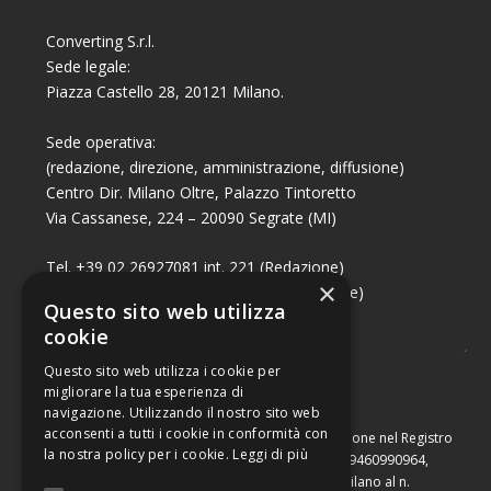
Converting S.r.l.
Sede legale:
Piazza Castello 28, 20121 Milano.
Sede operativa:
(redazione, direzione, amministrazione, diffusione)
Centro Dir. Milano Oltre, Palazzo Tintoretto
Via Cassanese, 224 – 20090 Segrate (MI)
Tel. +39 02 26927081 int. 221 (Redazione)
×
Tel. +39 02 26927081 int. 224 (Commerciale)
Questo sito web utilizza
Fax +39 02 26951006
cookie
Questo sito web utilizza i cookie per
migliorare la tua esperienza di
navigazione. Utilizzando il nostro sito web
acconsenti a tutti i cookie in conformità con
Capitale sociale di Euro 10.000,00 – Numero di iscrizione nel Registro
la nostra policy per i cookie.
Leggi di più
delle Imprese di Milano, partita Iva e codice fiscale 09460990964,
iscritta al Repertorio Economico Amministrativo di Milano al n.