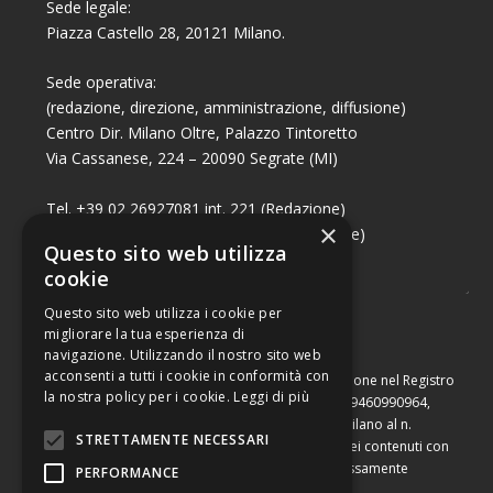
Sede legale:
Piazza Castello 28, 20121 Milano.
Sede operativa:
(redazione, direzione, amministrazione, diffusione)
Centro Dir. Milano Oltre, Palazzo Tintoretto
Via Cassanese, 224 – 20090 Segrate (MI)
Tel. +39 02 26927081 int. 221 (Redazione)
×
Tel. +39 02 26927081 int. 224 (Commerciale)
Questo sito web utilizza
Fax +39 02 26951006
cookie
Questo sito web utilizza i cookie per
migliorare la tua esperienza di
navigazione. Utilizzando il nostro sito web
acconsenti a tutti i cookie in conformità con
Capitale sociale di Euro 10.000,00 – Numero di iscrizione nel Registro
la nostra policy per i cookie.
Leggi di più
delle Imprese di Milano, partita Iva e codice fiscale 09460990964,
iscritta al Repertorio Economico Amministrativo di Milano al n.
STRETTAMENTE NECESSARI
2091710. È vietata la riproduzione, anche parziale, dei contenuti con
qualsiasi mezzo, compresa la stampa, se non espressamente
PERFORMANCE
autorizzata.