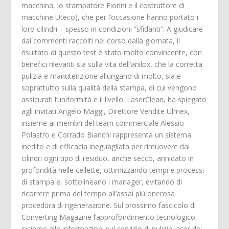
macchina, lo stampatore Fiorini e il costruttore di
macchine Uteco), che per l’occasione hanno portato i
loro cilindri – spesso in condizioni “sfidanti”. A giudicare
dai commenti raccolti nel corso dalla giornata, il
risultato di questo test è stato molto convincente, con
benefici rilevanti sia sulla vita dell’anilox, che la corretta
pulizia e manutenzione allungano di molto, sia e
soprattutto sulla qualità della stampa, di cui vengono
assicurati l’uniformità e il livello. LaserClean, ha spiegato
agli invitati Angelo Maggi, Direttore Vendite Ulmex,
insieme ai membri del team commerciale Alessio
Polastro e Corrado Bianchi rappresenta un sistema
inedito e di efficacia ineguagliata per rimuovere dai
cilindri ogni tipo di residuo, anche secco, annidato in
profondità nelle cellette, ottimizzando tempi e processi
di stampa e, sottolineano i manager, evitando di
ricorrere prima del tempo all’assai più onerosa
procedura di rigenerazione. Sul prossimo fascicolo di
Converting Magazine l’approfondimento tecnologico,
insieme alle informazioni sul servizio di pulizia laser dei