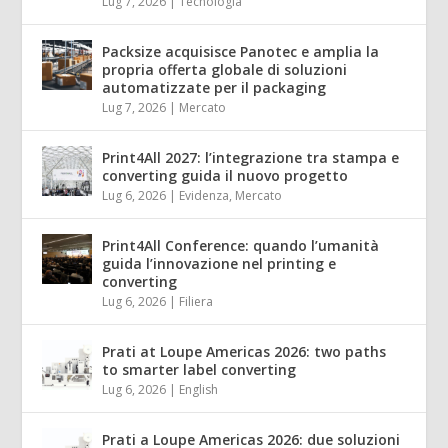
Lug 7, 2026
|
Tecnologia
Packsize acquisisce Panotec e amplia la
propria offerta globale di soluzioni
automatizzate per il packaging
Lug 7, 2026
|
Mercato
Print4All 2027: l’integrazione tra stampa e
converting guida il nuovo progetto
Lug 6, 2026
|
Evidenza
,
Mercato
Print4All Conference: quando l’umanità
guida l’innovazione nel printing e
converting
Lug 6, 2026
|
Filiera
Prati at Loupe Americas 2026: two paths
to smarter label converting
Lug 6, 2026
|
English
Prati a Loupe Americas 2026: due soluzioni