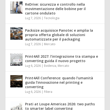
ReDrive: sicurezza e controllo nella
movimentazione delle bobine per il
cartone ondulato
Lug 7, 2026
|
Tecnologia
Packsize acquisisce Panotec e amplia la
propria offerta globale di soluzioni
automatizzate per il packaging
Lug 7, 2026
|
Mercato
Print4All 2027: l’integrazione tra stampa e
converting guida il nuovo progetto
Lug 6, 2026
|
Evidenza
,
Mercato
Print4All Conference: quando l’umanità
guida l’innovazione nel printing e
converting
Lug 6, 2026
|
Filiera
Prati at Loupe Americas 2026: two paths
to smarter label converting