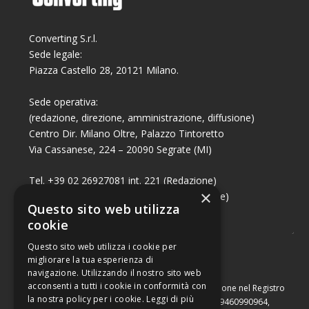
Converting S.r.l.
Sede legale:
Piazza Castello 28, 20121 Milano.
Sede operativa:
(redazione, direzione, amministrazione, diffusione)
Centro Dir. Milano Oltre, Palazzo Tintoretto
Via Cassanese, 224 – 20090 Segrate (MI)
Tel. +39 02 26927081 int. 221 (Redazione)
×
Tel. +39 02 26927081 int. 224 (Commerciale)
Questo sito web utilizza
Fax +39 02 26951006
cookie
Questo sito web utilizza i cookie per
migliorare la tua esperienza di
navigazione. Utilizzando il nostro sito web
acconsenti a tutti i cookie in conformità con
Capitale sociale di Euro 10.000,00 – Numero di iscrizione nel Registro
la nostra policy per i cookie.
Leggi di più
delle Imprese di Milano, partita Iva e codice fiscale 09460990964,