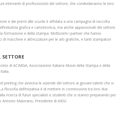
cuni interventi di professionisti del settore, che condivideranno le loro
zione e dei premi alle scuole è affidata a una campagna di raccolta
ell’industria grafica e cartotecnica, ma anche appassionati del settore
la formazione e della stampa. Moltissimi i partner che hanno
ici di macchine e attrezzature per le arti grafiche, e tanti stampatori
L SETTORE
rocinio di ACIMGA, Associazione Italiana Musei della Stampa e della
talia.
 printing che avvicina le aziende del settore ai giovani talenti che si
 filosofia dell’iniziativa è di mettere in connessione tra loro due
la ricerca di futuri specialisti e studenti che si stanno preparando pe
to Antonio Maiorano, Presidente di ARGI.