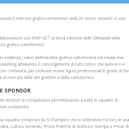
cuole a indirizzo grafico-cartotecnico vede 24 istituti coinvolti in una
llaborazione con ENIP-GCT la terza edizione delle Olimpiadi della
zzo grafico-cartotecnico.
n evidenza i valori dell’industria grafica-cartotecnica nel media-mix
publishing attraverso il coinvolgimento di tutti coloro che lavorano e
 continuità, per costruire nuove figure professionali in grado di far
al mercato delle arti grafiche e della cartotecnica.
 E SPONSOR
tutti vincitori: le competizioni permetteranno a tutte le squadre di
ioni scolastiche.
na squadra composta da 5 Champion che si sfideranno tra loro in un
lità, Cultura Generale, Prove Pratiche di Grafica e Stampa e Prove di