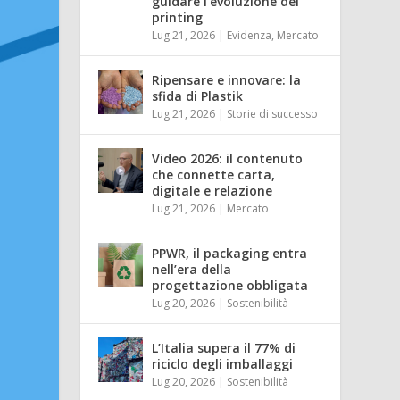
guidare l’evoluzione del
printing
Lug 21, 2026
|
Evidenza
,
Mercato
Ripensare e innovare: la
sfida di Plastik
Lug 21, 2026
|
Storie di successo
Video 2026: il contenuto
che connette carta,
digitale e relazione
Lug 21, 2026
|
Mercato
PPWR, il packaging entra
nell’era della
progettazione obbligata
Lug 20, 2026
|
Sostenibilità
L’Italia supera il 77% di
riciclo degli imballaggi
Lug 20, 2026
|
Sostenibilità