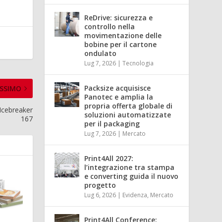
ReDrive: sicurezza e
controllo nella
movimentazione delle
bobine per il cartone
ondulato
Lug 7, 2026
|
Tecnologia
Packsize acquisisce
SSIMO
Panotec e amplia la
propria offerta globale di
Icebreaker
soluzioni automatizzate
167
per il packaging
Lug 7, 2026
|
Mercato
Print4All 2027:
l’integrazione tra stampa
e converting guida il nuovo
progetto
Lug 6, 2026
|
Evidenza
,
Mercato
Print4All Conference: