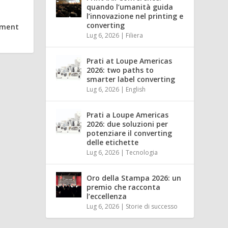
quando l’umanità guida
l’innovazione nel printing e
converting
ement
Lug 6, 2026
|
Filiera
Prati at Loupe Americas
2026: two paths to
smarter label converting
Lug 6, 2026
|
English
Prati a Loupe Americas
2026: due soluzioni per
potenziare il converting
delle etichette
Lug 6, 2026
|
Tecnologia
Oro della Stampa 2026: un
premio che racconta
l’eccellenza
Lug 6, 2026
|
Storie di successo