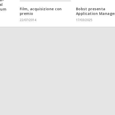
al
Film, acquisizione con
Bobst presenta
orum
premio
Application Manag
22/07/2014
17/03/2025