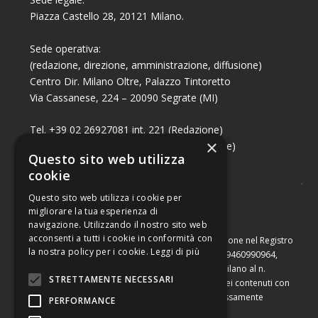
Piazza Castello 28, 20121 Milano.
Sede operativa:
(redazione, direzione, amministrazione, diffusione)
Centro Dir. Milano Oltre, Palazzo Tintoretto
Via Cassanese, 224 – 20090 Segrate (MI)
Tel. +39 02 26927081 int. 221 (Redazione)
×
Tel. +39 02 26927081 int. 224 (Commerciale)
Questo sito web utilizza
Fax +39 02 26951006
cookie
Questo sito web utilizza i cookie per
migliorare la tua esperienza di
navigazione. Utilizzando il nostro sito web
acconsenti a tutti i cookie in conformità con
Capitale sociale di Euro 10.000,00 – Numero di iscrizione nel Registro
la nostra policy per i cookie.
Leggi di più
delle Imprese di Milano, partita Iva e codice fiscale 09460990964,
iscritta al Repertorio Economico Amministrativo di Milano al n.
STRETTAMENTE NECESSARI
2091710. È vietata la riproduzione, anche parziale, dei contenuti con
qualsiasi mezzo, compresa la stampa, se non espressamente
PERFORMANCE
autorizzata.