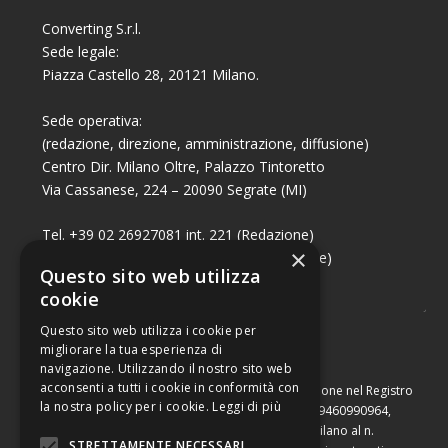
Converting S.r.l.
Sede legale:
Piazza Castello 28, 20121 Milano.
Sede operativa:
(redazione, direzione, amministrazione, diffusione)
Centro Dir. Milano Oltre, Palazzo Tintoretto
Via Cassanese, 224 – 20090 Segrate (MI)
Tel. +39 02 26927081 int. 221 (Redazione)
×
Tel. +39 02 26927081 int. 224 (Commerciale)
Questo sito web utilizza
Fax +39 02 26951006
cookie
Questo sito web utilizza i cookie per
migliorare la tua esperienza di
navigazione. Utilizzando il nostro sito web
acconsenti a tutti i cookie in conformità con
Capitale sociale di Euro 10.000,00 – Numero di iscrizione nel Registro
la nostra policy per i cookie.
Leggi di più
delle Imprese di Milano, partita Iva e codice fiscale 09460990964,
iscritta al Repertorio Economico Amministrativo di Milano al n.
STRETTAMENTE NECESSARI