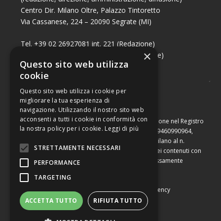
Centro Dir. Milano Oltre, Palazzo Tintoretto
Via Cassanese, 224 – 20090 Segrate (MI)
Tel. +39 02 26927081 int. 221 (Redazione)
×
Tel. +39 02 26927081 int. 224 (Commerciale)
Questo sito web utilizza
Fax +39 02 26951006
cookie
Questo sito web utilizza i cookie per
migliorare la tua esperienza di
navigazione. Utilizzando il nostro sito web
acconsenti a tutti i cookie in conformità con
Capitale sociale di Euro 10.000,00 – Numero di iscrizione nel Registro
la nostra policy per i cookie.
Leggi di più
delle Imprese di Milano, partita Iva e codice fiscale 09460990964,
iscritta al Repertorio Economico Amministrativo di Milano al n.
STRETTAMENTE NECESSARI
2091710. È vietata la riproduzione, anche parziale, dei contenuti con
qualsiasi mezzo, compresa la stampa, se non espressamente
PERFORMANCE
autorizzata.
TARGETING
Copyright © Converting srl |
Privacy Policy
|
Web Agency
ACCETTA TUTTO
RIFIUTA TUTTO