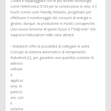
L’unità è equipaggiata con le più recenti tecnologie,
come l’elettronica ICSN per la connessione in rete, e il
touch screen user-friendly RobaVis, progettato per
effettuare il monitoraggio dei consumi di energia e
gestire, dunque, la produzione in modo consapevole.
Una nuova funzione di questi fusori è l’”help-text” che
supporta l’utilizzatore nelle varie attività.
• Robatech offre la possibilità di collegare le unità
Concept al sistema automatico di riempimento
Robafeed (2)
, per garantire una quantità costante di
adesivo
nell’unit
à
applicaz
ione. In
particol
are, con
il
sistema