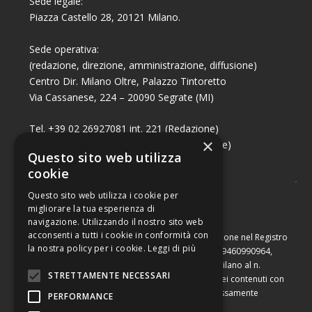
Sede legale:
Piazza Castello 28, 20121 Milano.
Sede operativa:
(redazione, direzione, amministrazione, diffusione)
Centro Dir. Milano Oltre, Palazzo Tintoretto
Via Cassanese, 224 – 20090 Segrate (MI)
Tel. +39 02 26927081 int. 221 (Redazione)
×
Tel. +39 02 26927081 int. 224 (Commerciale)
Questo sito web utilizza
Fax +39 02 26951006
cookie
Questo sito web utilizza i cookie per
migliorare la tua esperienza di
navigazione. Utilizzando il nostro sito web
acconsenti a tutti i cookie in conformità con
Capitale sociale di Euro 10.000,00 – Numero di iscrizione nel Registro
la nostra policy per i cookie.
Leggi di più
delle Imprese di Milano, partita Iva e codice fiscale 09460990964,
iscritta al Repertorio Economico Amministrativo di Milano al n.
STRETTAMENTE NECESSARI
2091710. È vietata la riproduzione, anche parziale, dei contenuti con
qualsiasi mezzo, compresa la stampa, se non espressamente
PERFORMANCE
autorizzata.