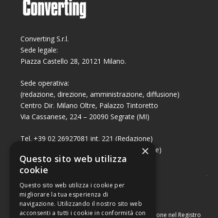
Converting S.r.l.
Sede legale:
Piazza Castello 28, 20121 Milano.
Sede operativa:
(redazione, direzione, amministrazione, diffusione)
Centro Dir. Milano Oltre, Palazzo Tintoretto
Via Cassanese, 224 – 20090 Segrate (MI)
Tel. +39 02 26927081 int. 221 (Redazione)
×
Tel. +39 02 26927081 int. 224 (Commerciale)
Questo sito web utilizza
Fax +39 02 26951006
cookie
Questo sito web utilizza i cookie per
migliorare la tua esperienza di
navigazione. Utilizzando il nostro sito web
acconsenti a tutti i cookie in conformità con
Capitale sociale di Euro 10.000,00 – Numero di iscrizione nel Registro