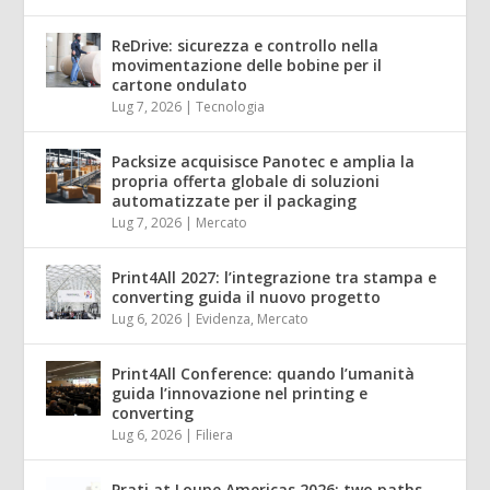
ReDrive: sicurezza e controllo nella
movimentazione delle bobine per il
cartone ondulato
Lug 7, 2026
|
Tecnologia
Packsize acquisisce Panotec e amplia la
propria offerta globale di soluzioni
automatizzate per il packaging
Lug 7, 2026
|
Mercato
Print4All 2027: l’integrazione tra stampa e
converting guida il nuovo progetto
Lug 6, 2026
|
Evidenza
,
Mercato
Print4All Conference: quando l’umanità
guida l’innovazione nel printing e
converting
Lug 6, 2026
|
Filiera
Prati at Loupe Americas 2026: two paths