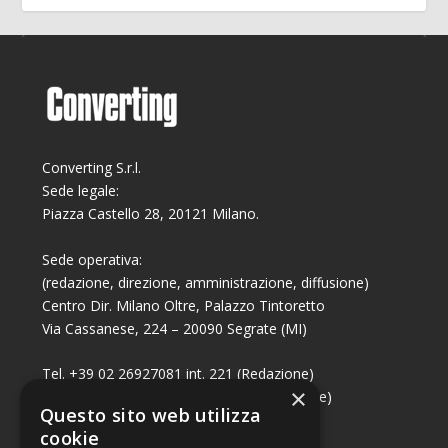
Converting S.r.l.
Sede legale:
Piazza Castello 28, 20121 Milano.
Sede operativa:
(redazione, direzione, amministrazione, diffusione)
Centro Dir. Milano Oltre, Palazzo Tintoretto
Via Cassanese, 224 – 20090 Segrate (MI)
Tel. +39 02 26927081 int. 221 (Redazione)
×
Tel. +39 02 26927081 int. 224 (Commerciale)
Questo sito web utilizza
Fax +39 02 26951006
cookie