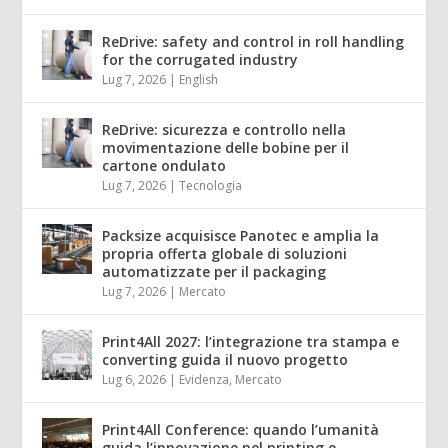
ReDrive: safety and control in roll handling
for the corrugated industry
Lug 7, 2026
|
English
ReDrive: sicurezza e controllo nella
movimentazione delle bobine per il
cartone ondulato
Lug 7, 2026
|
Tecnologia
Packsize acquisisce Panotec e amplia la
propria offerta globale di soluzioni
automatizzate per il packaging
Lug 7, 2026
|
Mercato
Print4All 2027: l’integrazione tra stampa e
converting guida il nuovo progetto
Lug 6, 2026
|
Evidenza
,
Mercato
Print4All Conference: quando l’umanità
guida l’innovazione nel printing e