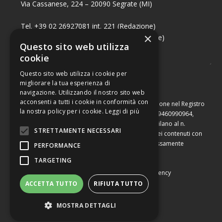
Via Cassanese, 224 – 20090 Segrate (MI)
Tel. +39 02 26927081 int. 221 (Redazione)
×
Tel. +39 02 26927081 int. 224 (Commerciale)
Questo sito web utilizza
Fax +39 02 26951006
cookie
Questo sito web utilizza i cookie per
migliorare la tua esperienza di
navigazione. Utilizzando il nostro sito web
acconsenti a tutti i cookie in conformità con
Capitale sociale di Euro 10.000,00 – Numero di iscrizione nel Registro
la nostra policy per i cookie.
Leggi di più
delle Imprese di Milano, partita Iva e codice fiscale 09460990964,
iscritta al Repertorio Economico Amministrativo di Milano al n.
STRETTAMENTE NECESSARI
2091710. È vietata la riproduzione, anche parziale, dei contenuti con
qualsiasi mezzo, compresa la stampa, se non espressamente
PERFORMANCE
autorizzata.
TARGETING
Copyright © Converting srl |
Privacy Policy
|
Web Agency
ACCETTA TUTTO
RIFIUTA TUTTO
MOSTRA DETTAGLI