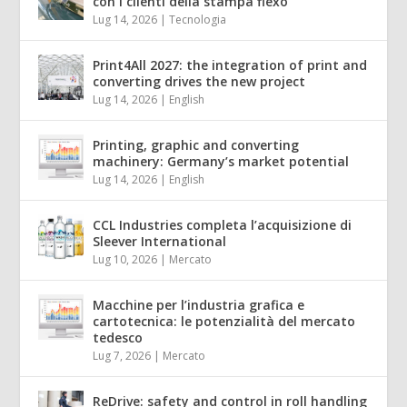
con i clienti della stampa flexo
Lug 14, 2026
|
Tecnologia
Print4All 2027: the integration of print and
converting drives the new project
Lug 14, 2026
|
English
Printing, graphic and converting
machinery: Germany’s market potential
Lug 14, 2026
|
English
CCL Industries completa l’acquisizione di
Sleever International
Lug 10, 2026
|
Mercato
Macchine per l’industria grafica e
cartotecnica: le potenzialità del mercato
tedesco
Lug 7, 2026
|
Mercato
ReDrive: safety and control in roll handling