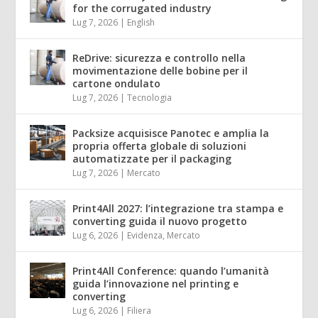
for the corrugated industry
Lug 7, 2026
|
English
ReDrive: sicurezza e controllo nella
movimentazione delle bobine per il
cartone ondulato
Lug 7, 2026
|
Tecnologia
Packsize acquisisce Panotec e amplia la
propria offerta globale di soluzioni
automatizzate per il packaging
Lug 7, 2026
|
Mercato
Print4All 2027: l’integrazione tra stampa e
converting guida il nuovo progetto
Lug 6, 2026
|
Evidenza
,
Mercato
Print4All Conference: quando l’umanità
guida l’innovazione nel printing e
converting
Lug 6, 2026
|
Filiera