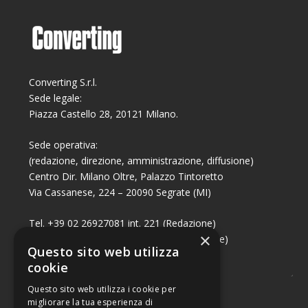
Converting S.r.l.
Sede legale:
Piazza Castello 28, 20121 Milano.
Sede operativa:
(redazione, direzione, amministrazione, diffusione)
Centro Dir. Milano Oltre, Palazzo Tintoretto
Via Cassanese, 224 – 20090 Segrate (MI)
Tel. +39 02 26927081 int. 221 (Redazione)
×
Tel. +39 02 26927081 int. 224 (Commerciale)
Questo sito web utilizza
Fax +39 02 26951006
cookie
Questo sito web utilizza i cookie per
migliorare la tua esperienza di