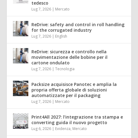
tedesco
Lug 7, 2026
|
Mercato
ReDrive: safety and control in roll handling
for the corrugated industry
Lug 7, 2026
|
English
ReDrive: sicurezza e controllo nella
movimentazione delle bobine per il
cartone ondulato
Lug 7, 2026
|
Tecnologia
Packsize acquisisce Panotec e amplia la
propria offerta globale di soluzioni
automatizzate per il packaging
Lug 7, 2026
|
Mercato
Print4All 2027: l’integrazione tra stampa e
converting guida il nuovo progetto
Lug 6, 2026
|
Evidenza
,
Mercato