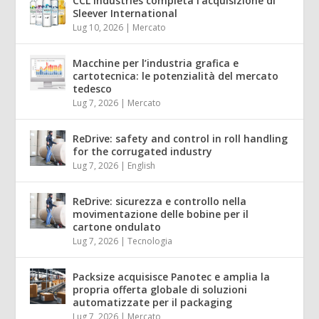
CCL Industries completa l’acquisizione di
Sleever International
Lug 10, 2026
|
Mercato
Macchine per l’industria grafica e
cartotecnica: le potenzialità del mercato
tedesco
Lug 7, 2026
|
Mercato
ReDrive: safety and control in roll handling
for the corrugated industry
Lug 7, 2026
|
English
ReDrive: sicurezza e controllo nella
movimentazione delle bobine per il
cartone ondulato
Lug 7, 2026
|
Tecnologia
Packsize acquisisce Panotec e amplia la
propria offerta globale di soluzioni
automatizzate per il packaging
Lug 7, 2026
|
Mercato