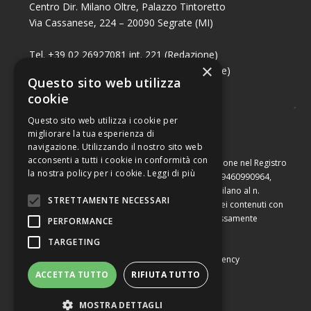
Centro Dir. Milano Oltre, Palazzo Tintoretto
Via Cassanese, 224 – 20090 Segrate (MI)
Tel. +39 02 26927081 int. 221 (Redazione)
×
Tel. +39 02 26927081 int. 224 (Commerciale)
Questo sito web utilizza
Fax +39 02 26951006
cookie
Questo sito web utilizza i cookie per
migliorare la tua esperienza di
navigazione. Utilizzando il nostro sito web
acconsenti a tutti i cookie in conformità con
Capitale sociale di Euro 10.000,00 – Numero di iscrizione nel Registro
la nostra policy per i cookie.
Leggi di più
delle Imprese di Milano, partita Iva e codice fiscale 09460990964,
iscritta al Repertorio Economico Amministrativo di Milano al n.
STRETTAMENTE NECESSARI
2091710. È vietata la riproduzione, anche parziale, dei contenuti con
qualsiasi mezzo, compresa la stampa, se non espressamente
PERFORMANCE
autorizzata.
TARGETING
Copyright © Converting srl |
Privacy Policy
|
Web Agency
ACCETTA TUTTO
RIFIUTA TUTTO
MOSTRA DETTAGLI