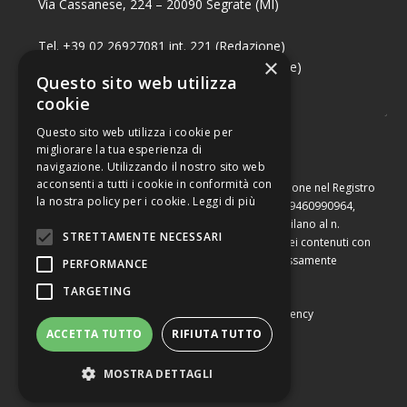
Via Cassanese, 224 – 20090 Segrate (MI)
Tel. +39 02 26927081 int. 221 (Redazione)
×
Tel. +39 02 26927081 int. 224 (Commerciale)
Questo sito web utilizza
Fax +39 02 26951006
cookie
Questo sito web utilizza i cookie per
migliorare la tua esperienza di
navigazione. Utilizzando il nostro sito web
acconsenti a tutti i cookie in conformità con
Capitale sociale di Euro 10.000,00 – Numero di iscrizione nel Registro
la nostra policy per i cookie.
Leggi di più
delle Imprese di Milano, partita Iva e codice fiscale 09460990964,
iscritta al Repertorio Economico Amministrativo di Milano al n.
STRETTAMENTE NECESSARI
2091710. È vietata la riproduzione, anche parziale, dei contenuti con
qualsiasi mezzo, compresa la stampa, se non espressamente
PERFORMANCE
autorizzata.
TARGETING
Copyright © Converting srl |
Privacy Policy
|
Web Agency
ACCETTA TUTTO
RIFIUTA TUTTO
MOSTRA DETTAGLI