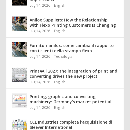
Lug 14, 2026
|
English
Anilox Suppliers: How the Relationship
with Flexo Printing Customers Is Changing
Lug 14, 2026
|
English
Fornitori anilox: come cambia il rapporto
con i clienti della stampa flexo
Lug 14, 2026
|
Tecnologia
Print4All 2027: the integration of print and
converting drives the new project
Lug 14, 2026
|
English
Printing, graphic and converting
machinery: Germany’s market potential
Lug 14, 2026
|
English
CCL Industries completa l’acquisizione di
Sleever International