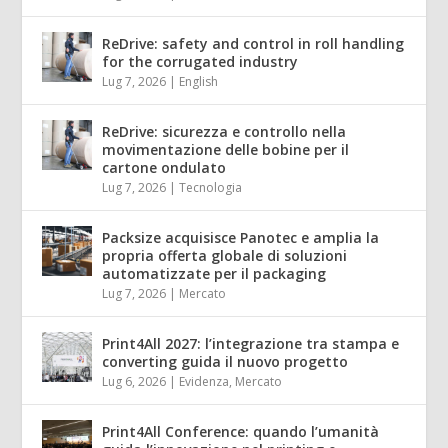
ReDrive: safety and control in roll handling
for the corrugated industry
Lug 7, 2026
|
English
ReDrive: sicurezza e controllo nella
movimentazione delle bobine per il
cartone ondulato
Lug 7, 2026
|
Tecnologia
Packsize acquisisce Panotec e amplia la
propria offerta globale di soluzioni
automatizzate per il packaging
Lug 7, 2026
|
Mercato
Print4All 2027: l’integrazione tra stampa e
converting guida il nuovo progetto
Lug 6, 2026
|
Evidenza
,
Mercato
Print4All Conference: quando l’umanità