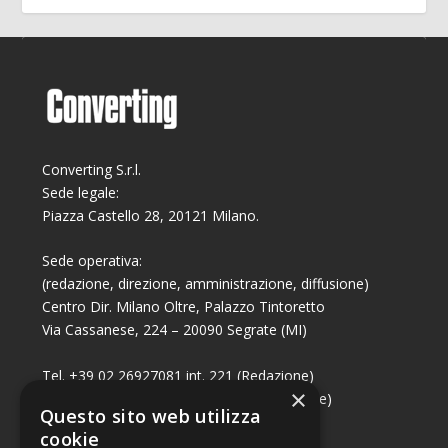
Converting S.r.l.
Sede legale:
Piazza Castello 28, 20121 Milano.
Sede operativa:
(redazione, direzione, amministrazione, diffusione)
Centro Dir. Milano Oltre, Palazzo Tintoretto
Via Cassanese, 224 – 20090 Segrate (MI)
Tel. +39 02 26927081 int. 221 (Redazione)
×
Tel. +39 02 26927081 int. 224 (Commerciale)
Questo sito web utilizza
Fax +39 02 26951006
cookie