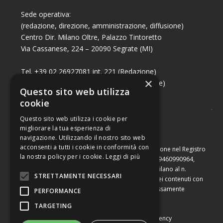
Sede operativa:
(redazione, direzione, amministrazione, diffusione)
Centro Dir. Milano Oltre, Palazzo Tintoretto
Via Cassanese, 224 – 20090 Segrate (MI)
Tel. +39 02 26927081 int. 221 (Redazione)
×
Tel. +39 02 26927081 int. 224 (Commerciale)
Questo sito web utilizza
Fax +39 02 26951006
cookie
Questo sito web utilizza i cookie per
migliorare la tua esperienza di
navigazione. Utilizzando il nostro sito web
acconsenti a tutti i cookie in conformità con
Capitale sociale di Euro 10.000,00 – Numero di iscrizione nel Registro
la nostra policy per i cookie.
Leggi di più
delle Imprese di Milano, partita Iva e codice fiscale 09460990964,
iscritta al Repertorio Economico Amministrativo di Milano al n.
STRETTAMENTE NECESSARI
2091710. È vietata la riproduzione, anche parziale, dei contenuti con
qualsiasi mezzo, compresa la stampa, se non espressamente
PERFORMANCE
autorizzata.
TARGETING
Copyright © Converting srl |
Privacy Policy
|
Web Agency