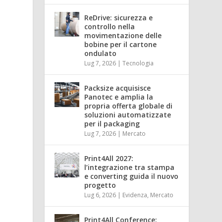
ReDrive: sicurezza e
controllo nella
movimentazione delle
bobine per il cartone
ondulato
Lug 7, 2026
|
Tecnologia
Packsize acquisisce
Panotec e amplia la
propria offerta globale di
soluzioni automatizzate
per il packaging
Lug 7, 2026
|
Mercato
Print4All 2027:
l’integrazione tra stampa
e converting guida il nuovo
progetto
Lug 6, 2026
|
Evidenza
,
Mercato
Print4All Conference: