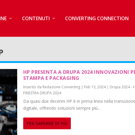
INE
CONTENUTI
CONVERTING CONNECTION
P
HP PRESENTA A DRUPA 2024 INNOVAZIONI P
STAMPA E PACKAGING
Inserito da
Redazione Converting
|
Feb 13, 2024
|
Drupa 2024 - 
FINESTRA DRUPA 2024
Da quasi due decenni HP è in prima linea nella transizion
digitale, offrendo soluzioni sempre più...
PER SAPERNE DI PIÙ