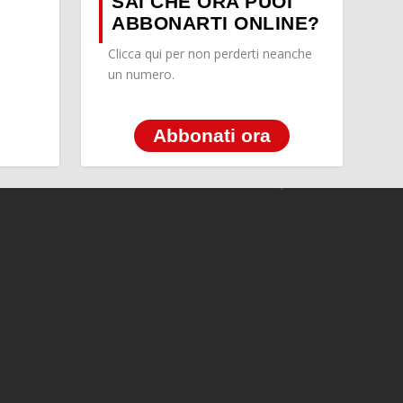
SAI CHE ORA PUOI
ABBONARTI ONLINE?
Clicca qui per non perderti neanche
un numero.
Abbonati ora