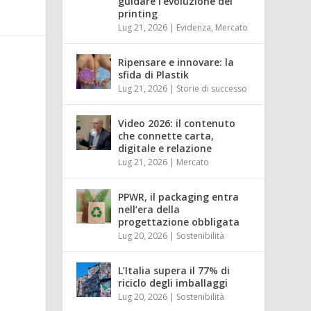
guidare l’evoluzione del
printing
Lug 21, 2026
|
Evidenza
,
Mercato
Ripensare e innovare: la
sfida di Plastik
Lug 21, 2026
|
Storie di successo
Video 2026: il contenuto
che connette carta,
digitale e relazione
Lug 21, 2026
|
Mercato
PPWR, il packaging entra
nell’era della
progettazione obbligata
Lug 20, 2026
|
Sostenibilità
L’Italia supera il 77% di
riciclo degli imballaggi
Lug 20, 2026
|
Sostenibilità