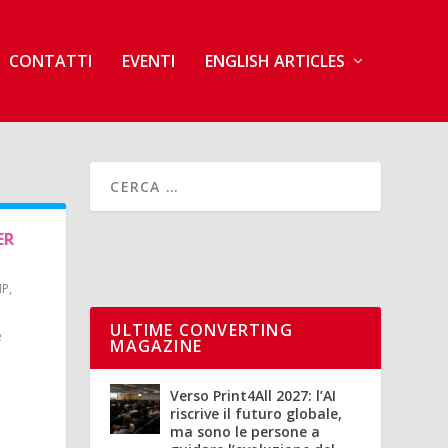
CONTATTI
EVENTI
ENGLISH ARTICLES
ER
HP
,
ULTIME CONVERTING
e
MAGAZINE
Verso Print4All 2027: l’AI
riscrive il futuro globale,
ma sono le persone a