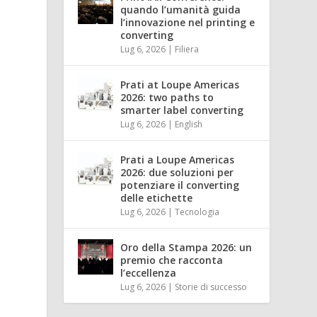
quando l’umanità guida
l’innovazione nel printing e
converting
Lug 6, 2026
|
Filiera
Prati at Loupe Americas
2026: two paths to
smarter label converting
Lug 6, 2026
|
English
Prati a Loupe Americas
2026: due soluzioni per
potenziare il converting
delle etichette
Lug 6, 2026
|
Tecnologia
Oro della Stampa 2026: un
premio che racconta
l’eccellenza
Lug 6, 2026
|
Storie di successo