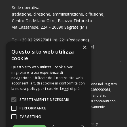
Sede operativa:
(redazione, direzione, amministrazione, diffusione)
Centro Dir. Milano Oltre, Palazzo Tintoretto
Via Cassanese, 224 – 20090 Segrate (MI)
Tel. +39 02 26927081 int. 221 (Redazione)
×
Tel. +39 02 26927081 int. 224 (Commerciale)
Questo sito web utilizza
Fax +39 02 26951006
cookie
Questo sito web utilizza i cookie per
migliorare la tua esperienza di
navigazione. Utilizzando il nostro sito web
acconsenti a tutti i cookie in conformità con
Capitale sociale di Euro 10.000,00 – Numero di iscrizione nel Registro
la nostra policy per i cookie.
Leggi di più
delle Imprese di Milano, partita Iva e codice fiscale 09460990964,
iscritta al Repertorio Economico Amministrativo di Milano al n.
STRETTAMENTE NECESSARI
2091710. È vietata la riproduzione, anche parziale, dei contenuti con
qualsiasi mezzo, compresa la stampa, se non espressamente
PERFORMANCE
autorizzata.
TARGETING
Copyright © Converting srl |
Privacy Policy
|
Web Agency