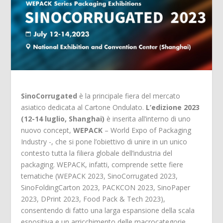
SinoCorrugated
è la principale fiera del mercato
asiatico dedicata al Cartone Ondulato.
L’edizione 2023
(12-14 luglio, Shanghai)
è inserita all’interno di uno
nuovo concept,
WEPACK
– World Expo of Packaging
Industry -, che si pone l’obiettivo di unire in un unico
contesto tutta la filiera globale dell’industria del
packaging. WEPACK, infatti, comprende sette fiere
tematiche (WEPACK 2023, SinoCorrugated 2023,
SinoFoldingCarton 2023, PACKCON 2023, SinoPaper
2023, DPrint 2023, Food Pack & Tech 2023),
consentendo di fatto una larga espansione della scala
espositiva e un arricchimento delle macrocategorie