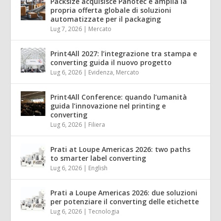
Packsize acquisisce Panotec e amplia la
propria offerta globale di soluzioni
automatizzate per il packaging
Lug 7, 2026
|
Mercato
Print4All 2027: l’integrazione tra stampa e
converting guida il nuovo progetto
Lug 6, 2026
|
Evidenza
,
Mercato
Print4All Conference: quando l’umanità
guida l’innovazione nel printing e
converting
Lug 6, 2026
|
Filiera
Prati at Loupe Americas 2026: two paths
to smarter label converting
Lug 6, 2026
|
English
Prati a Loupe Americas 2026: due soluzioni
per potenziare il converting delle etichette
Lug 6, 2026
|
Tecnologia