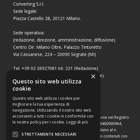
Converting S.r.l.
Sede legale:
Piazza Castello 28, 20121 Milano.
Sede operativa:
(redazione, direzione, amministrazione, diffusione)
Centro Dir. Milano Oltre, Palazzo Tintoretto
Via Cassanese, 224 – 20090 Segrate (MI)
Tel. +39 02 26927081 int. 221 (Redazione)
×
Tel. +39 02 26927081 int. 224 (Commerciale)
Questo sito web utilizza
Fax +39 02 26951006
cookie
Questo sito web utilizza i cookie per
migliorare la tua esperienza di
navigazione. Utilizzando il nostro sito web
acconsenti a tutti i cookie in conformità con
Capitale sociale di Euro 10.000,00 – Numero di iscrizione nel Registro
la nostra policy per i cookie.
Leggi di più
delle Imprese di Milano, partita Iva e codice fiscale 09460990964,
iscritta al Repertorio Economico Amministrativo di Milano al n.
STRETTAMENTE NECESSARI
2091710. È vietata la riproduzione, anche parziale, dei contenuti con