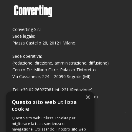
Converting S.r.l.
Sede legale:
Piazza Castello 28, 20121 Milano.
Sede operativa:
(redazione, direzione, amministrazione, diffusione)
Centro Dir. Milano Oltre, Palazzo Tintoretto
Via Cassanese, 224 – 20090 Segrate (MI)
Tel. +39 02 26927081 int. 221 (Redazione)
×
Tel. +39 02 26927081 int. 224 (Commerciale)
Questo sito web utilizza
Fax +39 02 26951006
cookie
Questo sito web utilizza i cookie per
migliorare la tua esperienza di
navigazione. Utilizzando il nostro sito web