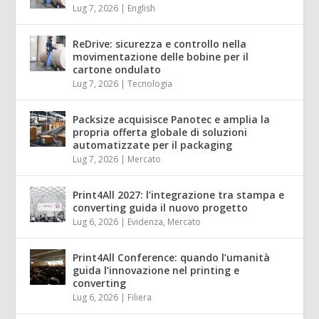
Lug 7, 2026
|
English
ReDrive: sicurezza e controllo nella
movimentazione delle bobine per il
cartone ondulato
Lug 7, 2026
|
Tecnologia
Packsize acquisisce Panotec e amplia la
propria offerta globale di soluzioni
automatizzate per il packaging
Lug 7, 2026
|
Mercato
Print4All 2027: l’integrazione tra stampa e
converting guida il nuovo progetto
Lug 6, 2026
|
Evidenza
,
Mercato
Print4All Conference: quando l’umanità
guida l’innovazione nel printing e
converting
Lug 6, 2026
|
Filiera