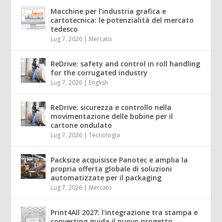
Macchine per l’industria grafica e
cartotecnica: le potenzialità del mercato
tedesco
Lug 7, 2026
|
Mercato
ReDrive: safety and control in roll handling
for the corrugated industry
Lug 7, 2026
|
English
ReDrive: sicurezza e controllo nella
movimentazione delle bobine per il
cartone ondulato
Lug 7, 2026
|
Tecnologia
Packsize acquisisce Panotec e amplia la
propria offerta globale di soluzioni
automatizzate per il packaging
Lug 7, 2026
|
Mercato
Print4All 2027: l’integrazione tra stampa e
converting guida il nuovo progetto