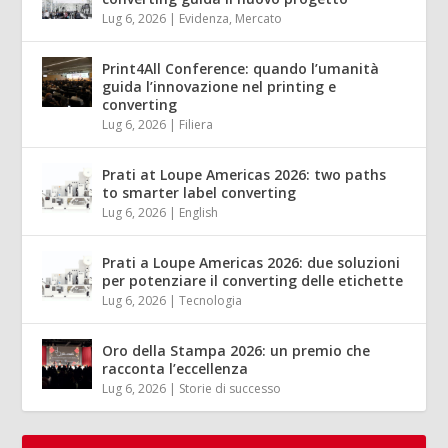
Lug 6, 2026
|
Evidenza
,
Mercato
Print4All Conference: quando l’umanità
guida l’innovazione nel printing e
converting
Lug 6, 2026
|
Filiera
Prati at Loupe Americas 2026: two paths
to smarter label converting
Lug 6, 2026
|
English
Prati a Loupe Americas 2026: due soluzioni
per potenziare il converting delle etichette
Lug 6, 2026
|
Tecnologia
Oro della Stampa 2026: un premio che
racconta l’eccellenza
Lug 6, 2026
|
Storie di successo