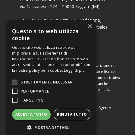
Via Cassanese, 224 – 20090 Segrate (MI)
Tel. +39 02 26927081 int. 221 (Redazione)
×
Tel. +39 02 26927081 int. 224 (Commerciale)
Questo sito web utilizza
Fax +39 02 26951006
cookie
Questo sito web utilizza i cookie per
migliorare la tua esperienza di
navigazione. Utilizzando il nostro sito web
acconsenti a tutti i cookie in conformità con
Capitale sociale di Euro 10.000,00 – Numero di iscrizione nel
la nostra policy per i cookie.
Leggi di più
Registro delle Imprese di Milano, partita Iva e codice fiscale
09460990964, iscritta al Repertorio Economico Amministrativo
STRETTAMENTE NECESSARI
di Milano al n. 2091710. È vietata la riproduzione, anche
parziale, dei contenuti con qualsiasi mezzo, compresa la
PERFORMANCE
stampa, se non espressamente autorizzata.
TARGETING
Copyright © Converting srl |
Privacy Policy
|
Web Agency
ACCETTA TUTTO
RIFIUTA TUTTO
MOSTRA DETTAGLI