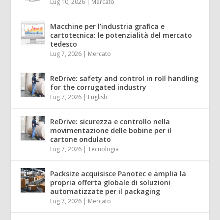
Lug 10, 2026
|
Mercato
Macchine per l’industria grafica e
cartotecnica: le potenzialità del mercato
tedesco
Lug 7, 2026
|
Mercato
ReDrive: safety and control in roll handling
for the corrugated industry
Lug 7, 2026
|
English
ReDrive: sicurezza e controllo nella
movimentazione delle bobine per il
cartone ondulato
Lug 7, 2026
|
Tecnologia
Packsize acquisisce Panotec e amplia la
propria offerta globale di soluzioni
automatizzate per il packaging
Lug 7, 2026
|
Mercato