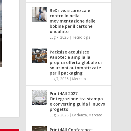
ReDrive: sicurezza e
controllo nella
movimentazione delle
bobine per il cartone
ondulato
Lug 7, 2026
|
Tecnologia
Packsize acquisisce
Panotec e amplia la
propria offerta globale di
soluzioni automatizzate
per il packaging
Lug 7, 2026
|
Mercato
Print4All 2027:
l’integrazione tra stampa
e converting guida il nuovo
progetto
Lug 6, 2026
|
Evidenza
,
Mercato
Print4All Conference: