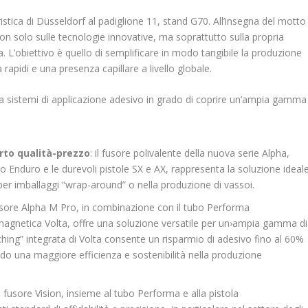
istica di Düsseldorf al padiglione 11, stand G70. All’insegna del motto
on solo sulle tecnologie innovative, ma soprattutto sulla propria
a. L’obiettivo è quello di semplificare in modo tangibile la produzione
 rapidi e una presenza capillare a livello globale.
a sistemi di applicazione adesivo in grado di coprire un’ampia gamma
rto qualità-prezzo
: il fusore polivalente della nuova serie Alpha,
ubo Enduro e le durevoli pistole SX e AX, rappresenta la soluzione ideal
 per imballaggi “wrap-around” o nella produzione di vassoi.
 fusore Alpha M Pro, in combinazione con il tubo Performa
agnetica Volta, offre una soluzio­ne versatile per un›ampia gamma di
hing” integrata di Volta consente un risparmio di adesivo fino al 60%
endo una maggiore efficienza e sostenibilità nella produzione
 il fusore Vision, insieme al tubo Performa e alla pistola