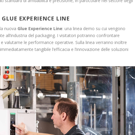
 standard di affidabilità e preci­sione, in particolare nel settore degli
 GLUE EXPERIENCE LINE
o la nuova
Glue Experience Line
: una linea demo su cui vengono
ate all’industria del packaging. I visitatori potranno confrontare
 e valutarne le performance operative. Sulla linea verranno inoltre
immediatamente tangibile l’efficacia e l’innovazione delle soluzioni