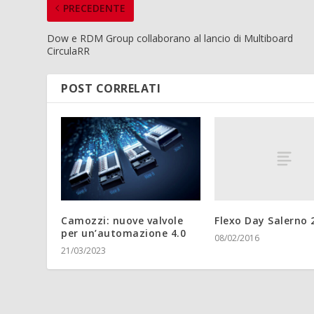
PRECEDENTE
Dow e RDM Group collaborano al lancio di Multiboard
CirculaRR
POST CORRELATI
Flexo Day Salerno 
Camozzi: nuove valvole
per un’automazione 4.0
08/02/2016
21/03/2023