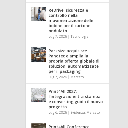
ReDrive: sicurezza e
controllo nella
movimentazione delle
bobine per il cartone
ondulato
Lug 7, 2026
|
Tecnologia
Packsize acquisisce
Panotec e amplia la
propria offerta globale di
soluzioni automatizzate
per il packaging
Lug 7, 2026
|
Mercato
Print4All 2027:
l’integrazione tra stampa
e converting guida il nuovo
progetto
Lug 6, 2026
|
Evidenza
,
Mercato
Print4All Conference: