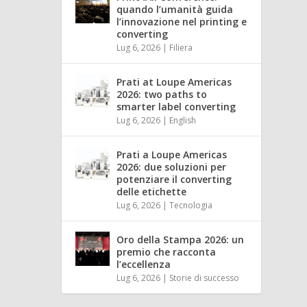
quando l’umanità guida
l’innovazione nel printing e
converting
Lug 6, 2026
|
Filiera
Prati at Loupe Americas
2026: two paths to
smarter label converting
Lug 6, 2026
|
English
Prati a Loupe Americas
2026: due soluzioni per
potenziare il converting
delle etichette
Lug 6, 2026
|
Tecnologia
Oro della Stampa 2026: un
premio che racconta
l’eccellenza
Lug 6, 2026
|
Storie di successo