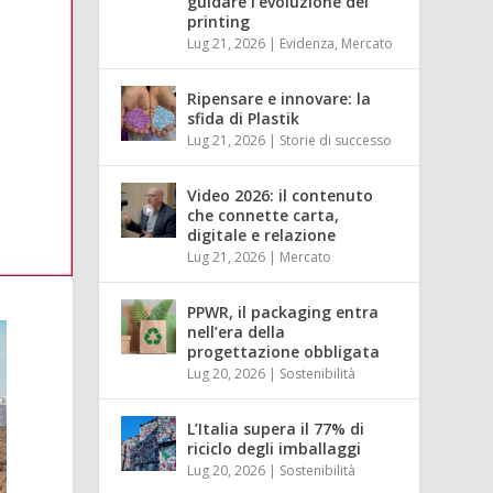
guidare l’evoluzione del
printing
Lug 21, 2026
|
Evidenza
,
Mercato
Ripensare e innovare: la
sfida di Plastik
Lug 21, 2026
|
Storie di successo
Video 2026: il contenuto
che connette carta,
digitale e relazione
Lug 21, 2026
|
Mercato
PPWR, il packaging entra
nell’era della
progettazione obbligata
Lug 20, 2026
|
Sostenibilità
L’Italia supera il 77% di
riciclo degli imballaggi
Lug 20, 2026
|
Sostenibilità