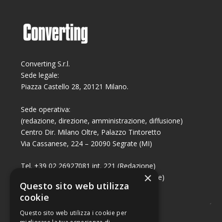
Converting S.r.l.
Sede legale:
Piazza Castello 28, 20121 Milano.
Sede operativa:
(redazione, direzione, amministrazione, diffusione)
Centro Dir. Milano Oltre, Palazzo Tintoretto
Via Cassanese, 224 – 20090 Segrate (MI)
Tel. +39 02 26927081 int. 221 (Redazione)
×
Tel. +39 02 26927081 int. 224 (Commerciale)
Questo sito web utilizza
Fax +39 02 26951006
cookie
Questo sito web utilizza i cookie per