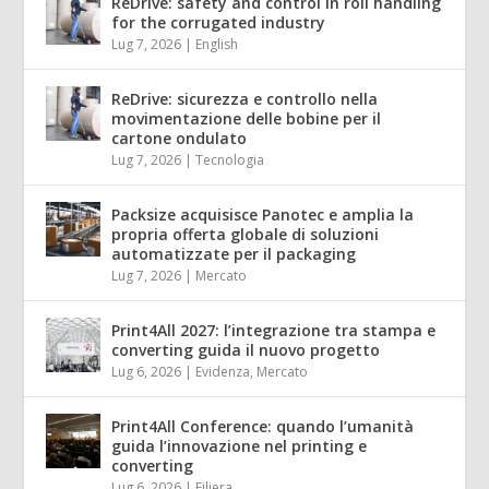
ReDrive: safety and control in roll handling
for the corrugated industry
Lug 7, 2026
|
English
ReDrive: sicurezza e controllo nella
movimentazione delle bobine per il
cartone ondulato
Lug 7, 2026
|
Tecnologia
Packsize acquisisce Panotec e amplia la
propria offerta globale di soluzioni
automatizzate per il packaging
Lug 7, 2026
|
Mercato
Print4All 2027: l’integrazione tra stampa e
converting guida il nuovo progetto
Lug 6, 2026
|
Evidenza
,
Mercato
Print4All Conference: quando l’umanità
guida l’innovazione nel printing e
converting
Lug 6, 2026
|
Filiera