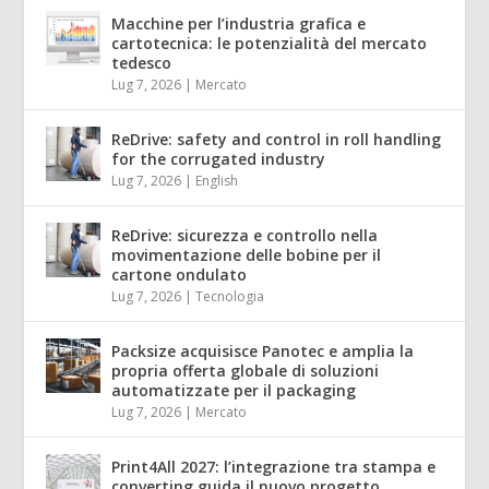
Macchine per l’industria grafica e
cartotecnica: le potenzialità del mercato
tedesco
Lug 7, 2026
|
Mercato
ReDrive: safety and control in roll handling
for the corrugated industry
Lug 7, 2026
|
English
ReDrive: sicurezza e controllo nella
movimentazione delle bobine per il
cartone ondulato
Lug 7, 2026
|
Tecnologia
Packsize acquisisce Panotec e amplia la
propria offerta globale di soluzioni
automatizzate per il packaging
Lug 7, 2026
|
Mercato
Print4All 2027: l’integrazione tra stampa e
converting guida il nuovo progetto