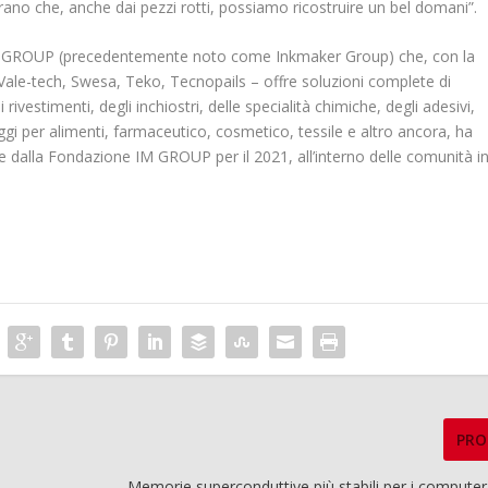
rano che, anche dai pezzi rotti, possiamo ricostruire un bel domani”.
IM GROUP (precedentemente noto come Inkmaker Group) che, con la
ale-tech, Swesa, Teko, Tecnopails – offre soluzioni complete di
 rivestimenti, degli inchiostri, delle specialità chimiche, degli adesivi,
aggi per alimenti, farmaceutico, cosmetico, tessile e altro ancora, ha
icate dalla Fondazione IM GROUP per il 2021, all’interno delle comunità i
PRO
Memorie superconduttive più stabili per i computer