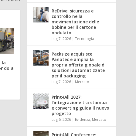
ReDrive: sicurezza e
controllo nella
movimentazione delle
bobine per il cartone
ondulato
Lug 7, 2026
|
Tecnologia
Packsize acquisisce
Panotec e amplia la
 la
propria offerta globale di
ondo a
soluzioni automatizzate
per il packaging
Lug 7, 2026
|
Mercato
Print4All 2027:
l’integrazione tra stampa
e converting guida il nuovo
progetto
Lug 6, 2026
|
Evidenza
,
Mercato
Print4All Conference: