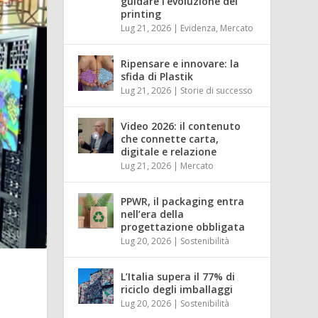
guidare l’evoluzione del
printing
Lug 21, 2026
|
Evidenza
,
Mercato
Ripensare e innovare: la
sfida di Plastik
Lug 21, 2026
|
Storie di successo
Video 2026: il contenuto
che connette carta,
digitale e relazione
Lug 21, 2026
|
Mercato
PPWR, il packaging entra
nell’era della
progettazione obbligata
Lug 20, 2026
|
Sostenibilità
L’Italia supera il 77% di
riciclo degli imballaggi
Lug 20, 2026
|
Sostenibilità