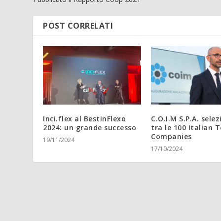
POST CORRELATI
Inci.flex al BestinFlexo
C.O.I.M S.P.A. sele
2024: un grande successo
tra le 100 Italian 
Companies
19/11/2024
17/10/2024