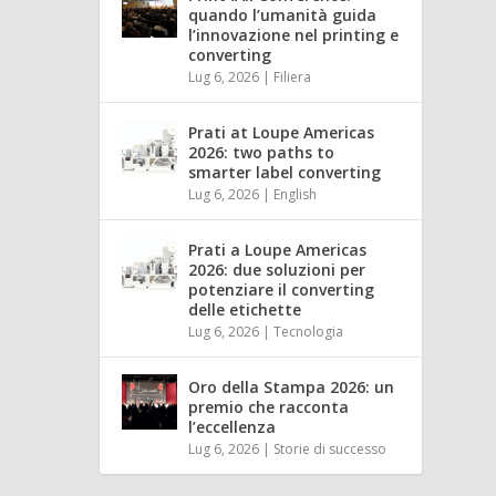
quando l’umanità guida
l’innovazione nel printing e
converting
Lug 6, 2026
|
Filiera
Prati at Loupe Americas
2026: two paths to
smarter label converting
Lug 6, 2026
|
English
Prati a Loupe Americas
2026: due soluzioni per
potenziare il converting
delle etichette
Lug 6, 2026
|
Tecnologia
Oro della Stampa 2026: un
premio che racconta
l’eccellenza
Lug 6, 2026
|
Storie di successo