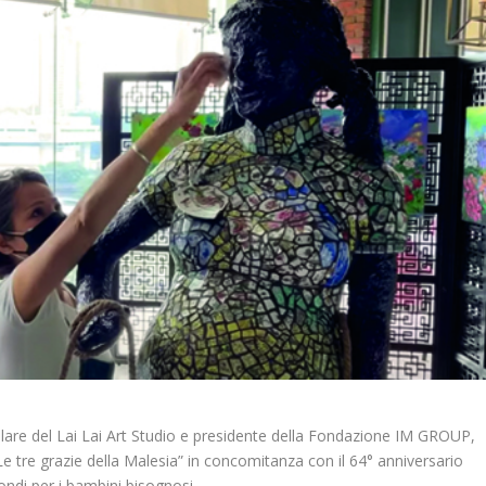
tolare del Lai Lai Art Studio e presidente della Fondazione IM GROUP,
 “Le tre grazie della Malesia” in concomitanza con il 64° anniversario
ondi per i bambini bisognosi.