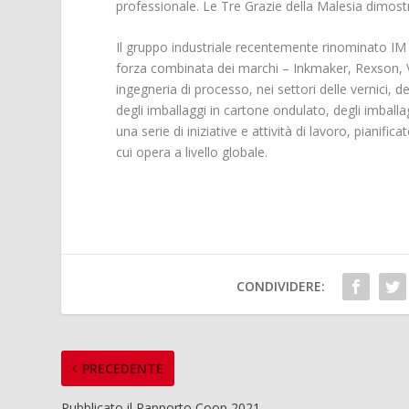
professionale. Le Tre Grazie della Malesia dimost
Il gruppo industriale recentemente rinominato 
forza combinata dei marchi – Inkmaker, Rexson, V
ingegneria di processo, nei settori delle vernici, dei
degli imballaggi in cartone ondulato, degli imball
una serie di iniziative e attività di lavoro, pianif
cui opera a livello globale.
CONDIVIDERE:
PRECEDENTE
Pubblicato il Rapporto Coop 2021