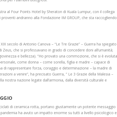
stra al Four Points Hotel by Sheraton di Kuala Lumpur, con il collega
ti i proventi andranno alla Fondazione IM GROUP, che sta raccogliendo
l XIX secolo di Antonio Canova – “Le Tre Grazie” – Guerra ha spiegato
ie di Zeus, che si professavano in grado di concedere doni all’umanità;
 (giovinezza e bellezza). “Ho provato una commozione, che si è evolut
personale, come donna – come sorella, figlia e madre – capace di
ma di rappresentare forza, coraggio e determinazione – la madre di
azioni a venire”, ha precisato Guerra, ” Le 3 Grazie della Malesia –
la nostra nazione legate dall’armonia, dalla diversità culturale e
AGGIO
iciclati di ceramica rotta, portano giustamente un potente messaggio
 pandemia ha avuto un impatto enorme su tutti a livello psicologico e