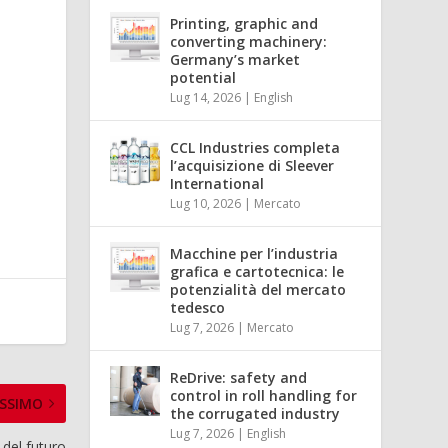
Printing, graphic and
converting machinery:
Germany’s market
potential
Lug 14, 2026
|
English
n
CCL Industries completa
l’acquisizione di Sleever
International
Lug 10, 2026
|
Mercato
Macchine per l’industria
grafica e cartotecnica: le
potenzialità del mercato
tedesco
Lug 7, 2026
|
Mercato
ReDrive: safety and
control in roll handling for
SSIMO
the corrugated industry
Lug 7, 2026
|
English
 del futuro