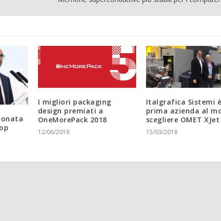
I migliori packaging
Italgrafica Sistemi è
design premiati a
prima azienda al m
zionata
OneMorePack 2018
scegliere OMET XJet
Top
12/06/2018
15/03/2018