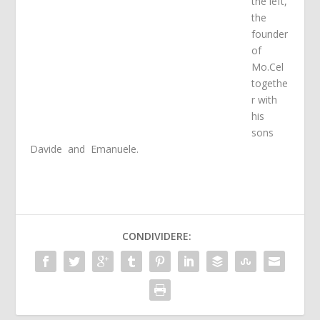
the left,
the
founder
of
Mo.Cel
togethe
r with
his
sons
Davide and Emanuele.
CONDIVIDERE: