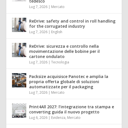
tedesco
Lug 7, 2026
|
Mercato
ReDrive: safety and control in roll handling
for the corrugated industry
Lug 7, 2026
|
English
ReDrive: sicurezza e controllo nella
movimentazione delle bobine per il
cartone ondulato
Lug 7, 2026
|
Tecnologia
Packsize acquisisce Panotec e amplia la
propria offerta globale di soluzioni
automatizzate per il packaging
Lug 7, 2026
|
Mercato
Print4All 2027: l’integrazione tra stampa e
converting guida il nuovo progetto
Lug 6, 2026
|
Evidenza
,
Mercato