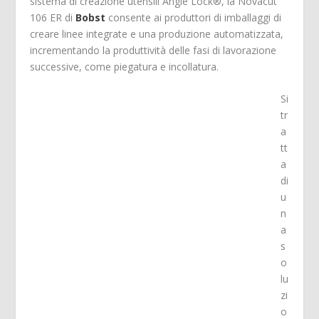
sistema di creazione utensili Angle Lock®, la Novacut
106 ER di
Bobst
consente ai produttori di imballaggi di
creare linee integrate e una produzione automatizzata,
incrementando la produttività delle fasi di lavorazione
successive, come piegatura e incollatura.
Si
tr
a
tt
a
di
u
n
a
s
o
lu
zi
o