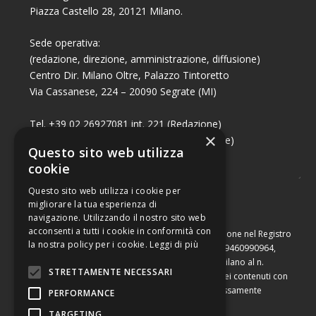
Piazza Castello 28, 20121 Milano.
Sede operativa:
(redazione, direzione, amministrazione, diffusione)
Centro Dir. Milano Oltre, Palazzo Tintoretto
Via Cassanese, 224 – 20090 Segrate (MI)
Tel. +39 02 26927081 int. 221 (Redazione)
×
Tel. +39 02 26927081 int. 224 (Commerciale)
Questo sito web utilizza
Fax +39 02 26951006
cookie
Questo sito web utilizza i cookie per
migliorare la tua esperienza di
navigazione. Utilizzando il nostro sito web
acconsenti a tutti i cookie in conformità con
Capitale sociale di Euro 10.000,00 – Numero di iscrizione nel Registro
la nostra policy per i cookie.
Leggi di più
delle Imprese di Milano, partita Iva e codice fiscale 09460990964,
iscritta al Repertorio Economico Amministrativo di Milano al n.
STRETTAMENTE NECESSARI
2091710. È vietata la riproduzione, anche parziale, dei contenuti con
qualsiasi mezzo, compresa la stampa, se non espressamente
PERFORMANCE
autorizzata.
TARGETING