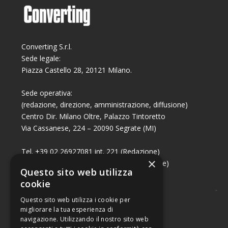
Converting S.r.l.
Sede legale:
Piazza Castello 28, 20121 Milano.
Sede operativa:
(redazione, direzione, amministrazione, diffusione)
Centro Dir. Milano Oltre, Palazzo Tintoretto
Via Cassanese, 224 – 20090 Segrate (MI)
Tel. +39 02 26927081 int. 221 (Redazione)
×
Tel. +39 02 26927081 int. 224 (Commerciale)
Questo sito web utilizza
Fax +39 02 26951006
cookie
Questo sito web utilizza i cookie per
migliorare la tua esperienza di
navigazione. Utilizzando il nostro sito web