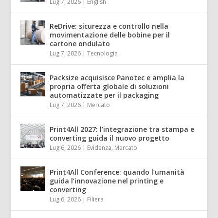
Lug 7, 2026
|
English
ReDrive: sicurezza e controllo nella
movimentazione delle bobine per il
cartone ondulato
Lug 7, 2026
|
Tecnologia
Packsize acquisisce Panotec e amplia la
propria offerta globale di soluzioni
automatizzate per il packaging
Lug 7, 2026
|
Mercato
Print4All 2027: l’integrazione tra stampa e
converting guida il nuovo progetto
Lug 6, 2026
|
Evidenza
,
Mercato
Print4All Conference: quando l’umanità
guida l’innovazione nel printing e
converting
Lug 6, 2026
|
Filiera