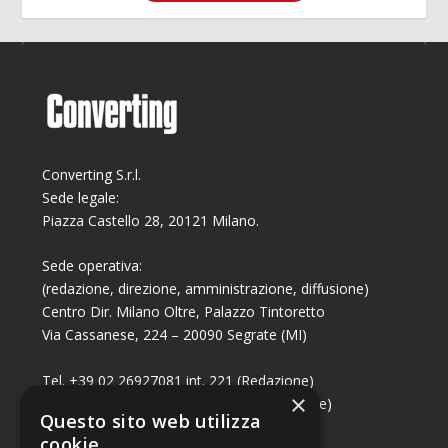
Converting S.r.l.
Sede legale:
Piazza Castello 28, 20121 Milano.
Sede operativa:
(redazione, direzione, amministrazione, diffusione)
Centro Dir. Milano Oltre, Palazzo Tintoretto
Via Cassanese, 224 – 20090 Segrate (MI)
Tel. +39 02 26927081 int. 221 (Redazione)
×
Tel. +39 02 26927081 int. 224 (Commerciale)
Questo sito web utilizza
Fax +39 02 26951006
cookie