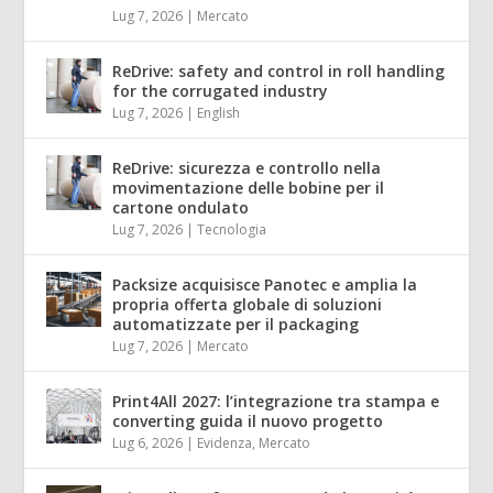
Lug 7, 2026
|
Mercato
ReDrive: safety and control in roll handling
for the corrugated industry
Lug 7, 2026
|
English
ReDrive: sicurezza e controllo nella
movimentazione delle bobine per il
cartone ondulato
Lug 7, 2026
|
Tecnologia
Packsize acquisisce Panotec e amplia la
propria offerta globale di soluzioni
automatizzate per il packaging
Lug 7, 2026
|
Mercato
Print4All 2027: l’integrazione tra stampa e
converting guida il nuovo progetto
Lug 6, 2026
|
Evidenza
,
Mercato