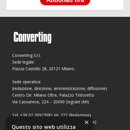
Abbonati ora
Converting S.r.l.
Sede legale:
Piazza Castello 28, 20121 Milano.
Sede operativa:
(redazione, direzione, amministrazione, diffusione)
Centro Dir. Milano Oltre, Palazzo Tintoretto
Via Cassanese, 224 – 20090 Segrate (MI)
Tel. +39 02 26927081 int. 221 (Redazione)
×
Tel. +39 02 26927081 int. 224 (Commerciale)
Questo sito web utilizza
Fax +39 02 26951006